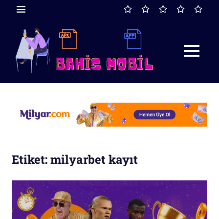
İçeriğe
Milyar.com
Milyar.com
Milyar.com
Milyar.com
Milyar
MENÜ
geç
Mobile
APK
Mobil
Kayıt
Bonus
Milyar.
Nedir
Giriş
Ol
Mobile
MENÜ
Uygula
Milyar
Bahis
Mobile
Giriş
İşlemleri
Etiket:
milyarbet kayıt