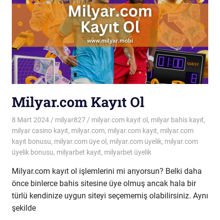
Milyar.com Kayıt Ol
8 Mart 2024
milyar827
milyar.com kayıt ol
,
milyar bahis kayıt
,
milyar casino kayıt
,
milyar.com
,
milyar.com kayıt
,
milyar.com
kayıt bonusu
,
milyar.com üye ol
,
milyar.com üyelik
,
milyar.com
üyelik bonusu
,
milyarbet kayıt
,
milyarbet üyelik
Milyar.com kayıt ol işlemlerini mi arıyorsun? Belki daha
önce binlerce bahis sitesine üye olmuş ancak hala bir
türlü kendinize uygun siteyi seçememiş olabilirsiniz. Aynı
şekilde