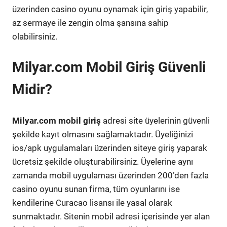
üzerinden casino oyunu oynamak için giriş yapabilir,
az sermaye ile zengin olma şansına sahip
olabilirsiniz.
Milyar.com Mobil Giriş Güvenli
Midir?
Milyar.com mobil giriş
adresi site üyelerinin güvenli
şekilde kayıt olmasını sağlamaktadır. Üyeliğinizi
ios/apk uygulamaları üzerinden siteye giriş yaparak
ücretsiz şekilde oluşturabilirsiniz. Üyelerine aynı
zamanda mobil uygulaması üzerinden 200’den fazla
casino oyunu sunan firma, tüm oyunlarını ise
kendilerine Curacao lisansı ile yasal olarak
sunmaktadır. Sitenin mobil adresi içerisinde yer alan