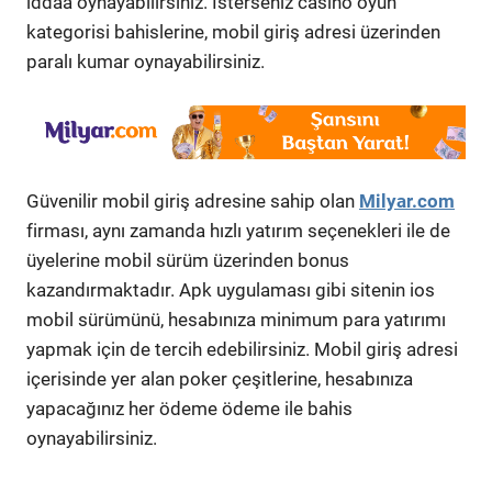
iddaa oynayabilirsiniz. İsterseniz casino oyun
kategorisi bahislerine, mobil giriş adresi üzerinden
paralı kumar oynayabilirsiniz.
Güvenilir mobil giriş adresine sahip olan
Milyar.com
firması, aynı zamanda hızlı yatırım seçenekleri ile de
üyelerine mobil sürüm üzerinden bonus
kazandırmaktadır. Apk uygulaması gibi sitenin ios
mobil sürümünü, hesabınıza minimum para yatırımı
yapmak için de tercih edebilirsiniz. Mobil giriş adresi
içerisinde yer alan poker çeşitlerine, hesabınıza
yapacağınız her ödeme ödeme ile bahis
oynayabilirsiniz.