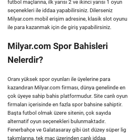
futbol maçlarına, ilk yarısı 2 ve ikinci yarısı 1 oyun
seçenekleri ile iddaa yapabilirsiniz. Dilerseniz
Milyar.com mobil erişim adresine, klasik slot oyunu
ile para kazanmak için de giriş yapabilirsiniz.
Milyar.com Spor Bahisleri
Nelerdir?
Oranı yüksek spor oyunları ile üyelerine para
kazandıran Milyar.com firması, dünya genelinde en
çok üyeye sahip bahis platformudur. Site canlı oyun
firmaları içerisinde en fazla spor bahsine sahiptir.
Başta futbol olmak üzere sitenin, çok sayıda
alternatif oyun seçenekleri bulunmaktadır.
Fenerbahçe ve Galatasaray gibi üst düzey süper lig
takımlarına, tek maç üzerinden canlı iddaa