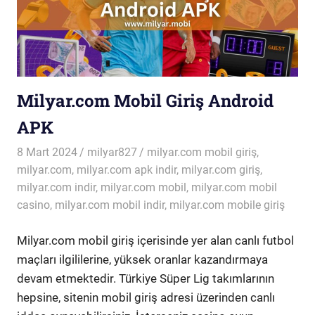
Milyar.com Mobil Giriş Android
APK
8 Mart 2024
milyar827
milyar.com mobil giriş
,
milyar.com
,
milyar.com apk indir
,
milyar.com giriş
,
milyar.com indir
,
milyar.com mobil
,
milyar.com mobil
casino
,
milyar.com mobil indir
,
milyar.com mobile giriş
Milyar.com mobil giriş içerisinde yer alan canlı futbol
maçları ilgililerine, yüksek oranlar kazandırmaya
devam etmektedir. Türkiye Süper Lig takımlarının
hepsine, sitenin mobil giriş adresi üzerinden canlı