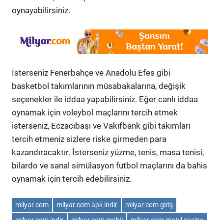
oynayabilirsiniz.
İsterseniz Fenerbahçe ve Anadolu Efes gibi
basketbol takımlarının müsabakalarına, değişik
seçenekler ile iddaa yapabilirsiniz. Eğer canlı iddaa
oynamak için voleybol maçlarını tercih etmek
isterseniz, Eczacıbaşı ve Vakıfbank gibi takımları
tercih etmeniz sizlere riske girmeden para
kazandıracaktır. İsterseniz yüzme, tenis, masa tenisi,
bilardo ve sanal simülasyon futbol maçlarını da bahis
oynamak için tercih edebilirsiniz.
milyar.com
milyar.com apk indir
milyar.com giriş
milyar.com indir
milyar.com mobil
milyar.com mobil casino