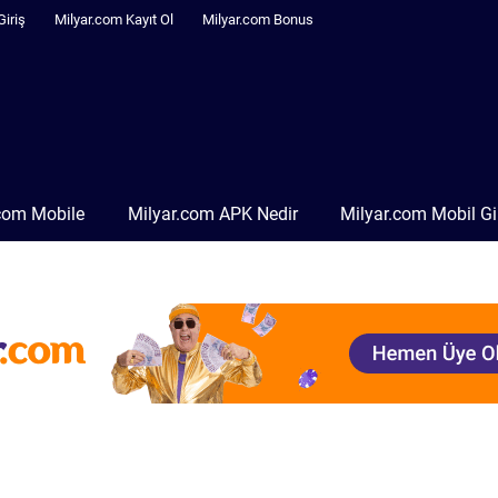
Giriş
Milyar.com Kayıt Ol
Milyar.com Bonus
yar.com
ile
ulama
com Mobile
Milyar.com APK Nedir
Milyar.com Mobil Gi