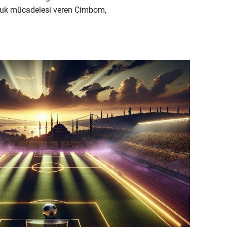
nluk mücadelesi veren Cimbom,