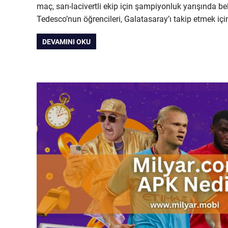
maç, sarı-lacivertli ekip için şampiyonluk yarışında b
Tedesco’nun öğrencileri, Galatasaray’ı takip etmek içi
DEVAMINI OKU