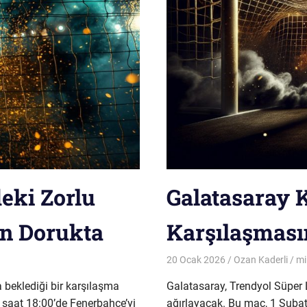
eki Zorlu
Galatasaray 
an Dorukta
Karşılaşması
20 Ocak 2026
Ozan Kaderli
mi
 beklediği bir karşılaşma
Galatasaray, Trendyol Süper 
 saat 18:00’de Fenerbahçe’yi
ağırlayacak. Bu maç, 1 Şuba