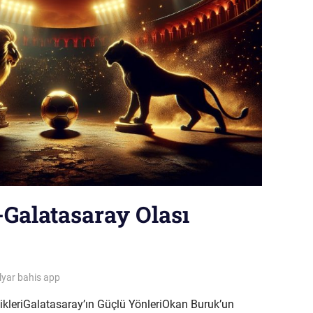
alatasaray Olası
lyar bahis app
likleriGalatasaray’ın Güçlü YönleriOkan Buruk’un