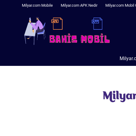
İçeriğe
Milyar.com Mobile
Milyar.com APK Nedir
Milyar.com Mobil 
geç
Mil
Mob
Uyg
Milyar
Bahis
Milyar.
Mobile
Giriş
İşlemleri