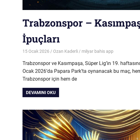
Trabzonspor – Kasımpaş
İpuçları
15 Ocak 2026
Ozan Kaderli
milyar bahis app
Trabzonspor ve Kasımpaşa, Süper Lig’in 19. haftasında
Ocak 2026’da Papara Park’ta oynanacak bu maç, he
Trabzonspor için hem de
DEVAMINI OKU