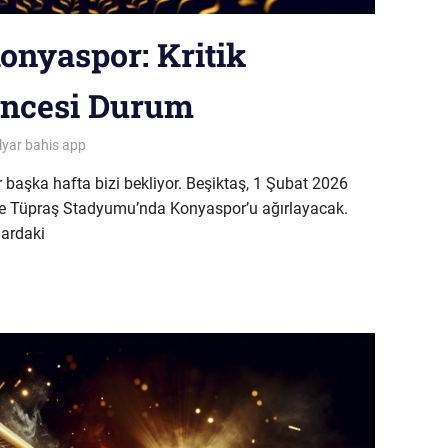
onyaspor: Kritik
Öncesi Durum
lyar bahis app
 başka hafta bizi bekliyor. Beşiktaş, 1 Şubat 2026
e Tüpraş Stadyumu’nda Konyaspor’u ağırlayacak.
lardaki