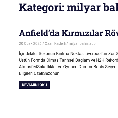
Kategori:
milyar ba
Anfield’da Kırmızılar R
20 Ocak 2026
Ozan Kaderli
milyar bahis app
İçindekiler Sezonun Kırılma NoktasıLiverpool’un Zor 
Üstün Formda OlmasıTarihsel Bağlam ve H2H Rekordu
AtmosferiSakatlıklar ve Oyuncu DurumuBahis Seçene
Bilgileri ÖzetiSezonun
DEVAMINI OKU