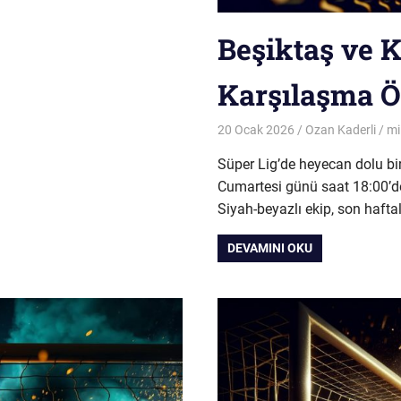
Beşiktaş ve K
Karşılaşma 
20 Ocak 2026
Ozan Kaderli
mi
Süper Lig’de heyecan dolu bir
Cumartesi günü saat 18:00’d
Siyah-beyazlı ekip, son hafta
DEVAMINI OKU