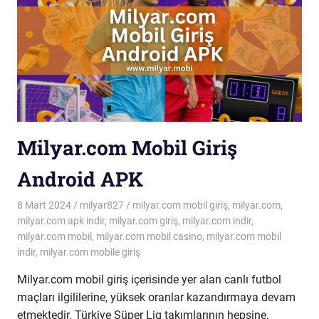
Milyar.com Mobil Giriş
Android APK
8 Mart 2024
milyar827
milyar.com mobil giriş
,
milyar.com
,
milyar.com apk indir
,
milyar.com giriş
,
milyar.com indir
,
milyar.com mobil
,
milyar.com mobil casino
,
milyar.com mobil
indir
,
milyar.com mobile giriş
Milyar.com mobil giriş içerisinde yer alan canlı futbol
maçları ilgililerine, yüksek oranlar kazandırmaya devam
etmektedir. Türkiye Süper Lig takımlarının hepsine,