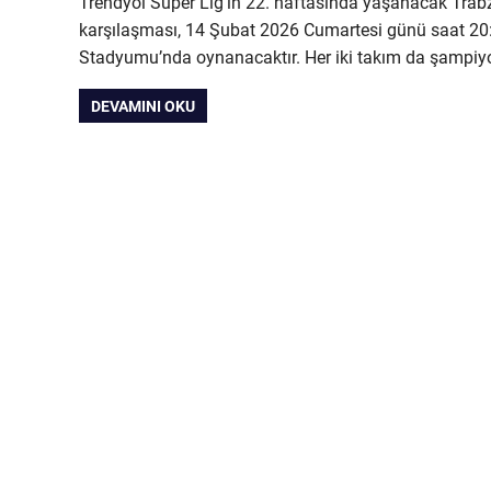
Trendyol Süper Lig’in 22. haftasında yaşanacak Tra
karşılaşması, 14 Şubat 2026 Cumartesi günü saat 20
Stadyumu’nda oynanacaktır. Her iki takım da şampiyo
DEVAMINI OKU