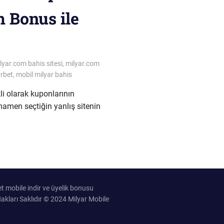
 Bonus ile
lyar.com bahis sitesi
,
milyar.com
arbet
,
mobil milyar bahis
li olarak kuponlarının
amamen seçtiğin yanlış sitenin
t mobile indir ve üyelik bonusu
akları Saklıdır © 2024 Milyar Mobile