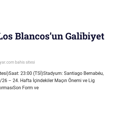
os Blancos’un Galibiyet
yar.com bahis sitesi
tesi)Saat: 23:00 (TSİ)Stadyum: Santiago Bernabéu,
26 – 24. Hafta İçindekiler Maçın Önemi ve Lig
tırmasıSon Form ve