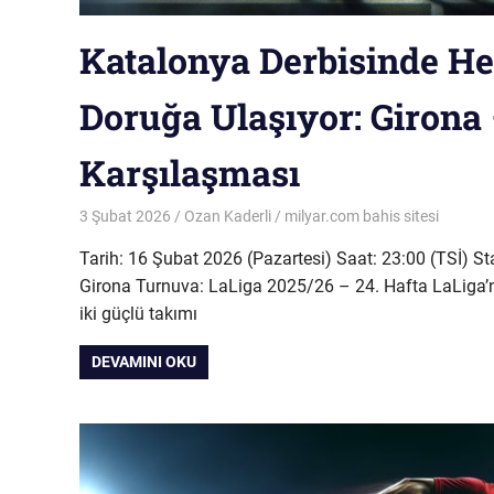
Katalonya Derbisinde H
Doruğa Ulaşıyor: Girona
Karşılaşması
3 Şubat 2026
Ozan Kaderli
milyar.com bahis sitesi
Tarih: 16 Şubat 2026 (Pazartesi) Saat: 23:00 (TSİ) St
Girona Turnuva: LaLiga 2025/26 – 24. Hafta LaLiga’nı
iki güçlü takımı
DEVAMINI OKU