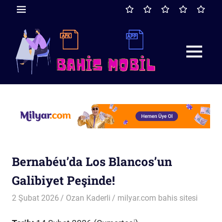
İçeriğe
Milyar.com
Milyar.com
Milyar.com
Milyar.com
Milyar
MENÜ
geç
Mobile
APK
Mobil
Kayıt
Bonus
Milyar.
Nedir
Giriş
Ol
Mobile
MENÜ
Uygula
Milyar
Bahis
Mobile
Giriş
İşlemleri
Bernabéu’da Los Blancos’un
Galibiyet Peşinde!
2 Şubat 2026
Ozan Kaderli
milyar.com bahis sitesi