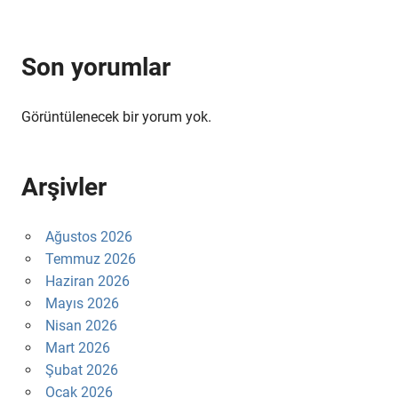
Son yorumlar
Görüntülenecek bir yorum yok.
Arşivler
Ağustos 2026
Temmuz 2026
Haziran 2026
Mayıs 2026
Nisan 2026
Mart 2026
Şubat 2026
Ocak 2026