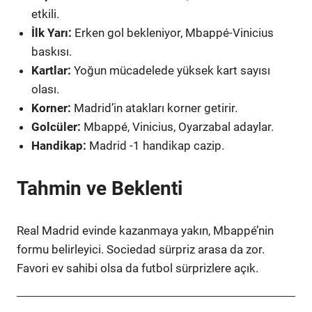
etkili.
İlk Yarı:
Erken gol bekleniyor, Mbappé-Vinicius
baskısı.
Kartlar:
Yoğun mücadelede yüksek kart sayısı
olası.
Korner:
Madrid’in atakları korner getirir.
Golcüler:
Mbappé, Vinicius, Oyarzabal adaylar.
Handikap:
Madrid -1 handikap cazip.
Tahmin ve Beklenti
Real Madrid evinde kazanmaya yakın, Mbappé’nin
formu belirleyici. Sociedad sürpriz arasa da zor.
Favori ev sahibi olsa da futbol sürprizlere açık.