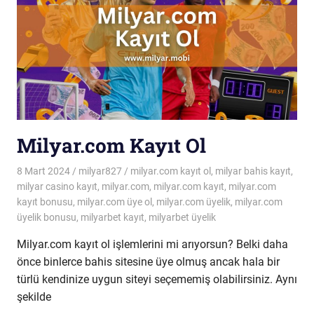
Milyar.com Kayıt Ol
8 Mart 2024
milyar827
milyar.com kayıt ol
,
milyar bahis kayıt
,
milyar casino kayıt
,
milyar.com
,
milyar.com kayıt
,
milyar.com
kayıt bonusu
,
milyar.com üye ol
,
milyar.com üyelik
,
milyar.com
üyelik bonusu
,
milyarbet kayıt
,
milyarbet üyelik
Milyar.com kayıt ol işlemlerini mi arıyorsun? Belki daha
önce binlerce bahis sitesine üye olmuş ancak hala bir
türlü kendinize uygun siteyi seçememiş olabilirsiniz. Aynı
şekilde