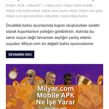
8 Mart 2024
milyar827
milyar.com
,
milyar bahis mobile
,
milyar.com bahis sitesi
,
milyar.com casino sitesi
,
milyar.com giriş
,
milyar.com güncel adresi
,
milyarbet
,
mobil milyar bahis
Öncelikle bahis oyunlarında kupon oluştururken sürekli
olarak kuponlarının yattığını görebilirsin. Aslında bu
senin suçun değil tamamen seçtiğin yanlış sitenin
suçudur. Milyar.com siz değerli bahis oyuncularının
DEVAMINI OKU