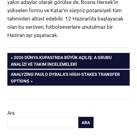
yakın adaylar olarak görülse de, Bosna Hersek’in
yükselen formu ve Katar’ın sürpriz potansiyeli tüm
tahminleri altüst edebilir. 12 Haziran’da başlayacak
olan bu serüven, futbolseverlere unutulmaz bir
Haziran ayı yaşatacak.
Yazı
ÖNCEKI
2026 DÜNYA KUPASI’NDA BÜYÜK AÇILIŞ: A GRUBU
YAZI:
ANALIZI VE TAKIM İNCELEMELERI
gezinmesi
SONRAKI
ANALYZING PAULO DYBALA’S HIGH-STAKES TRANSFER
YAZI:
OPTIONS
Ara
ARA