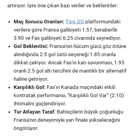
artırıyor. İşte öne çıkan bazı veriler ve beklentiler:
Maç Sonucu Oranları:
Tips.GG
platformundaki
verilere göre Fransa galibiyeti 1.57, beraberlik
3.90 ve Fas galibiyeti 6.25 civarında seyrediyor.
Gol Beklentisi:
Fransa’nın hücum gücü göz önüne
alındığında 2.5 gol üstü seçeneği 1.85 oranla
dikkat çekiyor. Ancak Fas’ın katı savunması, 1.95
oranlı 2.5 gol altı tercihini de mantıklı bir alternatif
haline getiriyor.
Karşılıklı Gol:
Fas’ın Kanada maçındaki etkili
kontratak performansı, “Karşılıklı Gol Var” (2.10)
ihtimalini güçlendiriyor.
Tur Atlayan Taraf:
Bahisçilerin büyük çoğunluğu
Fransa’nın deneyimiyle yarı finale yükseleceğini
öngörüyor.