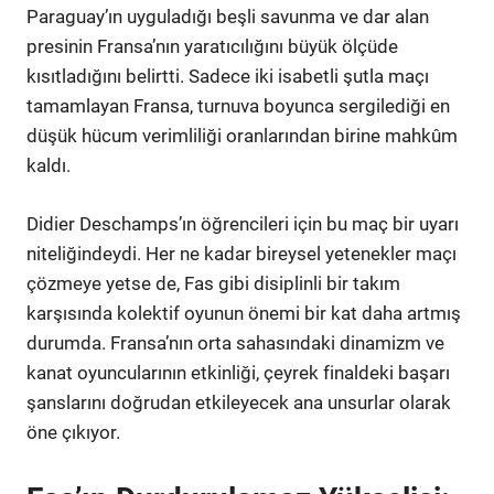
Paraguay’ın uyguladığı beşli savunma ve dar alan
presinin Fransa’nın yaratıcılığını büyük ölçüde
kısıtladığını belirtti. Sadece iki isabetli şutla maçı
tamamlayan Fransa, turnuva boyunca sergilediği en
düşük hücum verimliliği oranlarından birine mahkûm
kaldı.
Didier Deschamps’ın öğrencileri için bu maç bir uyarı
niteliğindeydi. Her ne kadar bireysel yetenekler maçı
çözmeye yetse de, Fas gibi disiplinli bir takım
karşısında kolektif oyunun önemi bir kat daha artmış
durumda. Fransa’nın orta sahasındaki dinamizm ve
kanat oyuncularının etkinliği, çeyrek finaldeki başarı
şanslarını doğrudan etkileyecek ana unsurlar olarak
öne çıkıyor.