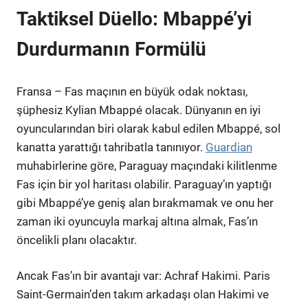
Taktiksel Düello: Mbappé’yi
Durdurmanın Formülü
Fransa – Fas maçının en büyük odak noktası,
şüphesiz Kylian Mbappé olacak. Dünyanın en iyi
oyuncularından biri olarak kabul edilen Mbappé, sol
kanatta yarattığı tahribatla tanınıyor.
Guardian
muhabirlerine göre, Paraguay maçındaki kilitlenme
Fas için bir yol haritası olabilir. Paraguay’ın yaptığı
gibi Mbappé’ye geniş alan bırakmamak ve onu her
zaman iki oyuncuyla markaj altına almak, Fas’ın
öncelikli planı olacaktır.
Ancak Fas’ın bir avantajı var: Achraf Hakimi. Paris
Saint-Germain’den takım arkadaşı olan Hakimi ve