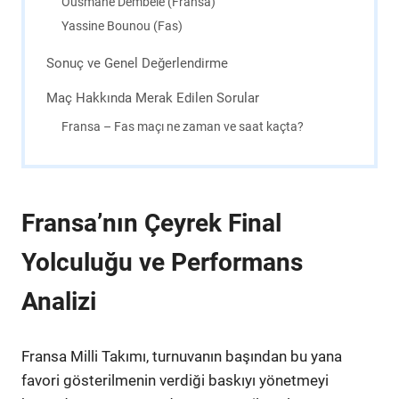
Ousmane Dembélé (Fransa)
Yassine Bounou (Fas)
Sonuç ve Genel Değerlendirme
Maç Hakkında Merak Edilen Sorular
Fransa – Fas maçı ne zaman ve saat kaçta?
Fransa’nın Çeyrek Final
Yolculuğu ve Performans
Analizi
Fransa Milli Takımı, turnuvanın başından bu yana
favori gösterilmenin verdiği baskıyı yönetmeyi