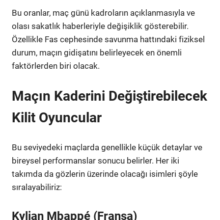
Bu oranlar, maç günü kadroların açıklanmasıyla ve
olası sakatlık haberleriyle değişiklik gösterebilir.
Özellikle Fas cephesinde savunma hattındaki fiziksel
durum, maçın gidişatını belirleyecek en önemli
faktörlerden biri olacak.
Maçın Kaderini Değiştirebilecek
Kilit Oyuncular
Bu seviyedeki maçlarda genellikle küçük detaylar ve
bireysel performanslar sonucu belirler. Her iki
takımda da gözlerin üzerinde olacağı isimleri şöyle
sıralayabiliriz:
Kylian Mbappé (Fransa)