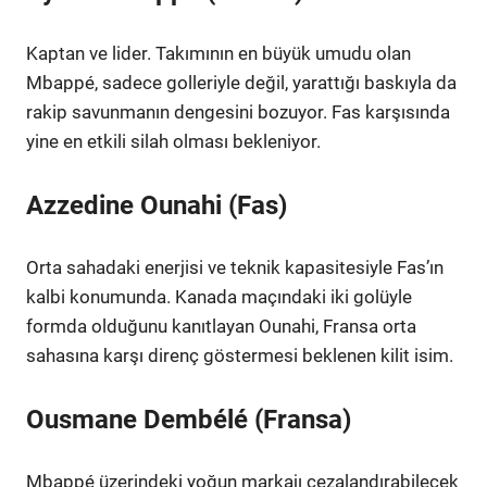
Kaptan ve lider. Takımının en büyük umudu olan
Mbappé, sadece golleriyle değil, yarattığı baskıyla da
rakip savunmanın dengesini bozuyor. Fas karşısında
yine en etkili silah olması bekleniyor.
Azzedine Ounahi (Fas)
Orta sahadaki enerjisi ve teknik kapasitesiyle Fas’ın
kalbi konumunda. Kanada maçındaki iki golüyle
formda olduğunu kanıtlayan Ounahi, Fransa orta
sahasına karşı direnç göstermesi beklenen kilit isim.
Ousmane Dembélé (Fransa)
Mbappé üzerindeki yoğun markajı cezalandırabilecek