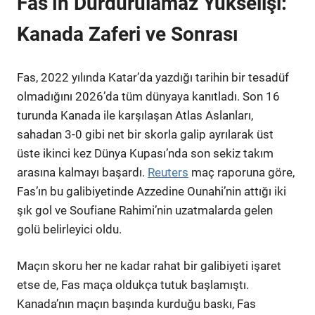
Fas’ın Durdurulamaz Yükselişi:
Kanada Zaferi ve Sonrası
Fas, 2022 yılında Katar’da yazdığı tarihin bir tesadüf
olmadığını 2026’da tüm dünyaya kanıtladı. Son 16
turunda Kanada ile karşılaşan Atlas Aslanları,
sahadan 3-0 gibi net bir skorla galip ayrılarak üst
üste ikinci kez Dünya Kupası’nda son sekiz takım
arasına kalmayı başardı.
Reuters
maç raporuna göre,
Fas’ın bu galibiyetinde Azzedine Ounahi’nin attığı iki
şık gol ve Soufiane Rahimi’nin uzatmalarda gelen
golü belirleyici oldu.
Maçın skoru her ne kadar rahat bir galibiyeti işaret
etse de, Fas maça oldukça tutuk başlamıştı.
Kanada’nın maçın başında kurduğu baskı, Fas