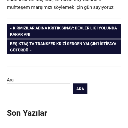
muhteşem marşımızı söylemek için gün sayıyoruz.
Yazı
ÖNCEKI
KIRMIZILAR ADINA KRITIK SINAV: DEVLER LIGI YOLUNDA
YAZI:
KARAR ANI
gezinmesi
SONRAKI
BEŞIKTAŞ’TA TRANSFER KRIZI SERGEN YALÇIN’I İSTIFAYA
YAZI:
GÖTÜRDÜ
Ara
ARA
Son Yazılar