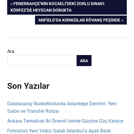
Yazı
ÖNCEKI
FENERBAHÇE’NIN KOCAELI’DEKI ZORLU SINAVI:
YAZI:
KÖRFEZ’DE HEYECAN DORUKTA
gezinmesi
SONRAKI
ANFIELD’DA KIRMIZILAR RÖVANŞ PEŞINDE
YAZI:
Ara
ARA
Son Yazılar
Galatasaray Basketbolunda Aslantepe Devrimi: Yeni
Salon ve Transfer Rotası
Ankara Temsilcisi İki Önemli İsimle Gücüne Güç Katıyor
Fırtına’nın Yeni Yıldızı Salah İstanbul’a Ayak Bastı