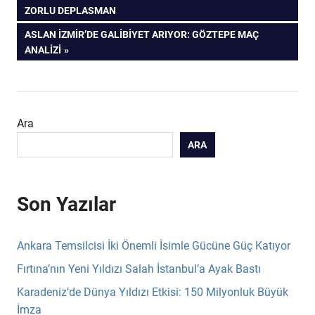
YAZI:
ZORLU DEPLASMAN
gezinmesi
SONRAKI
ASLAN İZMIR’DE GALIBIYET ARIYOR: GÖZTEPE MAÇ
YAZI:
ANALIZI
Ara
ARA
Son Yazılar
Ankara Temsilcisi İki Önemli İsimle Gücüne Güç Katıyor
Fırtına’nın Yeni Yıldızı Salah İstanbul’a Ayak Bastı
Karadeniz’de Dünya Yıldızı Etkisi: 150 Milyonluk Büyük
İmza