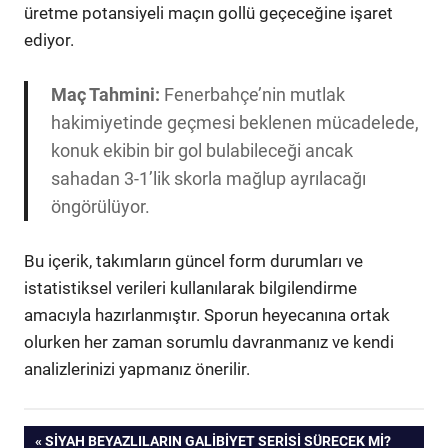
üretme potansiyeli maçın gollü geçeceğine işaret
ediyor.
Maç Tahmini:
Fenerbahçe’nin mutlak
hakimiyetinde geçmesi beklenen mücadelede,
konuk ekibin bir gol bulabileceği ancak
sahadan 3-1’lik skorla mağlup ayrılacağı
öngörülüyor.
Bu içerik, takımların güncel form durumları ve
istatistiksel verileri kullanılarak bilgilendirme
amacıyla hazırlanmıştır. Sporun heyecanına ortak
olurken her zaman sorumlu davranmanız ve kendi
analizlerinizi yapmanız önerilir.
Yazı
ÖNCEKI
SIYAH BEYAZLILARIN GALIBIYET SERISI SÜRECEK MI?