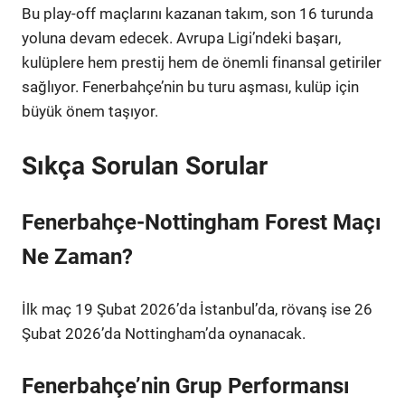
Bu play-off maçlarını kazanan takım, son 16 turunda
yoluna devam edecek. Avrupa Ligi’ndeki başarı,
kulüplere hem prestij hem de önemli finansal getiriler
sağlıyor. Fenerbahçe’nin bu turu aşması, kulüp için
büyük önem taşıyor.
Sıkça Sorulan Sorular
Fenerbahçe-Nottingham Forest Maçı
Ne Zaman?
İlk maç 19 Şubat 2026’da İstanbul’da, rövanş ise 26
Şubat 2026’da Nottingham’da oynanacak.
Fenerbahçe’nin Grup Performansı