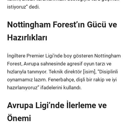
istiyoruz” dedi.
Nottingham Forest’ın Gücü ve
Hazırlıkları
İngiltere Premier Ligi’nde boy gösteren Nottingham
Forest, Avrupa sahnesinde agresif oyun tarzı ve
hızlarıyla tanınıyor. Teknik direktör [isim], “Disiplinli
oynamamız lazım. Fenerbahçe, dişli bir rakip ve iyi
hazırlanıyoruz” ifadelerini kullandı.
Avrupa Ligi’nde İlerleme ve
Önemi