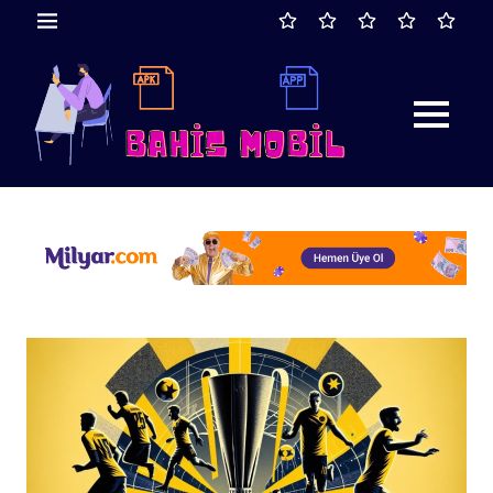
İçeriğe
Milyar.com
Milyar.com
Milyar.com
Milyar.com
Milyar
MENÜ
geç
Mobile
APK
Mobil
Kayıt
Bonus
Milyar.
Nedir
Giriş
Ol
Mobile
MENÜ
Uygula
Milyar
Bahis
Mobile
Giriş
İşlemleri