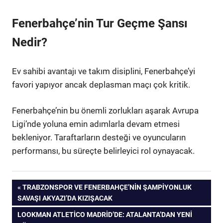
Fenerbahçe’nin Tur Geçme Şansı
Nedir?
Ev sahibi avantajı ve takım disiplini, Fenerbahçe’yi
favori yapıyor ancak deplasman maçı çok kritik.
Fenerbahçe’nin bu önemli zorlukları aşarak Avrupa
Ligi’nde yoluna emin adımlarla devam etmesi
bekleniyor. Taraftarların desteği ve oyuncuların
performansı, bu süreçte belirleyici rol oynayacak.
Yazı
ÖNCEKI
TRABZONSPOR VE FENERBAHÇE’NIN ŞAMPIYONLUK
YAZI:
SAVAŞI AKYAZI’DA KIZIŞACAK
gezinmesi
SONRAKI
LOOKMAN ATLETICO MADRID’DE: ATALANTA’DAN YENI