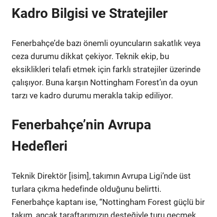
Kadro Bilgisi ve Stratejiler
Fenerbahçe’de bazı önemli oyuncuların sakatlık veya
ceza durumu dikkat çekiyor. Teknik ekip, bu
eksiklikleri telafi etmek için farklı stratejiler üzerinde
çalışıyor. Buna karşın Nottingham Forest’ın da oyun
tarzı ve kadro durumu merakla takip ediliyor.
Fenerbahçe’nin Avrupa
Hedefleri
Teknik Direktör [isim], takımın Avrupa Ligi’nde üst
turlara çıkma hedefinde olduğunu belirtti.
Fenerbahçe kaptanı ise, “Nottingham Forest güçlü bir
takım, ancak taraftarımızın desteğiyle turu geçmek