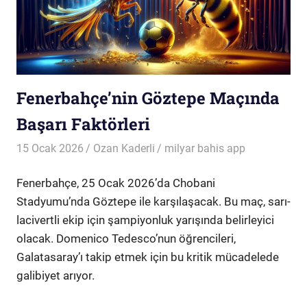
Fenerbahçe’nin Göztepe Maçında
Başarı Faktörleri
15 Ocak 2026
Ozan Kaderli
milyar bahis app
Fenerbahçe, 25 Ocak 2026’da Chobani
Stadyumu’nda Göztepe ile karşılaşacak. Bu maç, sarı-
lacivertli ekip için şampiyonluk yarışında belirleyici
olacak. Domenico Tedesco’nun öğrencileri,
Galatasaray’ı takip etmek için bu kritik mücadelede
galibiyet arıyor.