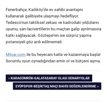
Fenerbahçe, Kadıköy’de ev sahibi avantajını
kullanarak galibiyete ulaşmayı hedefliyor.
Tedesco’nun taktiksel zekası ve kadrodaki yıldızların
uyumu, sarı-lacivertlilerin bu maçtan galip ayrılmasına
katkı sağlayacak. Göztepe’nin ise sürpriz yapma
potansiyeli göz ardı edilmemeli.
Milyar.com
ile bu heyecanı katla ve kazanmaya başla!
Sorumlu oyun oynadığından emin ol ve bütçeni aşma.
Yazı
ÖNCEKI
KARAGÜMRÜK-GALATASARAY OLASI SENARYOLAR
YAZI:
SONRAKI
EYÜPSPOR-BEŞIKTAŞ MAÇI BAHIS DEĞERLENDIRME
gezinmesi
YAZI: