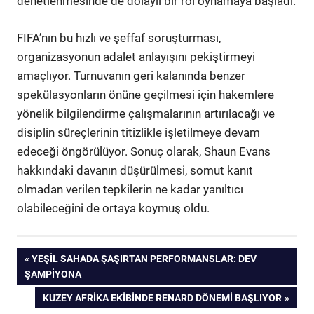
denetlenmesinde de dolaylı bir rol oynamaya başladı.
FIFA’nın bu hızlı ve şeffaf soruşturması,
organizasyonun adalet anlayışını pekiştirmeyi
amaçlıyor. Turnuvanın geri kalanında benzer
spekülasyonların önüne geçilmesi için hakemlere
yönelik bilgilendirme çalışmalarının artırılacağı ve
disiplin süreçlerinin titizlikle işletilmeye devam
edeceği öngörülüyor. Sonuç olarak, Shaun Evans
hakkındaki davanın düşürülmesi, somut kanıt
olmadan verilen tepkilerin ne kadar yanıltıcı
olabileceğini de ortaya koymuş oldu.
Yazı
ÖNCEKI
YEŞIL SAHADA ŞAŞIRTAN PERFORMANSLAR: DEV
YAZI:
ŞAMPIYONA
gezinmesi
SONRAKI
KUZEY AFRIKA EKIBINDE RENARD DÖNEMI BAŞLIYOR
YAZI: