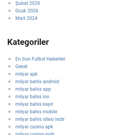
Şubat 2026
Ocak 2026
Mart 2024
Kategoriler
En Son Futbol Haberleri
Genel
milyar apk
milyar bahis android
milyar bahis app
milyar bahis ios
milyar bahis kayıt
milyar bahis mobile
milyar bahis sitesi indir
milyar casino apk
milyar casino indir