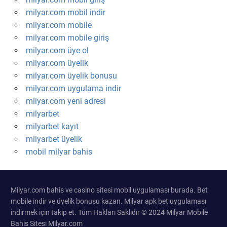
milyar.com mobil indir
milyar.com mobile
milyar.com mobile giriş
milyar.com üye ol
milyar.com üyelik
milyar.com üyelik bonusu
milyar.com uygulama indir
milyar.com yeni adresi
milyarbet
milyarbet kayıt
milyarbet üyelik
mobil milyar bahis
Milyar.com bahis ve casino sitesi mobil uygulaması burada. Bet
mobile indir ve üyelik bonusu kazan. Milyar apk bet uygulaması
indirmek için takip et. Tüm Hakları Saklıdır © 2024 Milyar Mobile
Bahis Sitesi Milyar.com