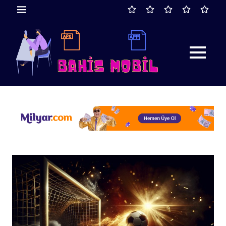
İçeriğe
Milyar.com
Milyar.com
Milyar.com
Milyar.com
Milyar
MENÜ
geç
Mobile
APK
Mobil
Kayıt
Bonus
Milyar.
Nedir
Giriş
Ol
Mobile
MENÜ
Uygula
Milyar
Bahis
Mobile
Giriş
İşlemleri