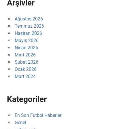
Arşivler
Ağustos 2026
Temmuz 2026
Haziran 2026
Mayıs 2026
Nisan 2026
Mart 2026
Şubat 2026
Ocak 2026
Mart 2024
Kategoriler
En Son Futbol Haberleri
Genel