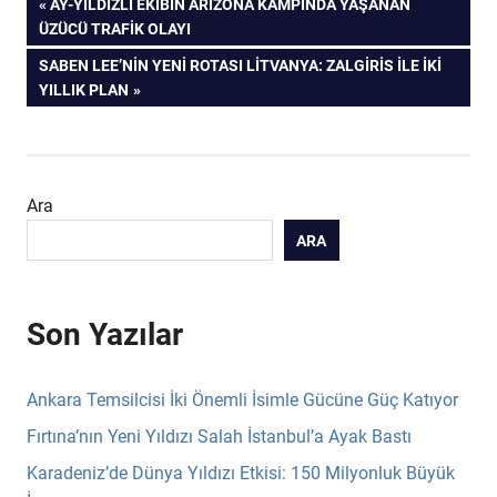
Yazı
ÖNCEKI
AY-YILDIZLI EKIBIN ARIZONA KAMPINDA YAŞANAN
YAZI:
ÜZÜCÜ TRAFIK OLAYI
gezinmesi
SONRAKI
SABEN LEE’NIN YENI ROTASI LITVANYA: ZALGIRIS ILE İKI
YAZI:
YILLIK PLAN
Ara
ARA
Son Yazılar
Ankara Temsilcisi İki Önemli İsimle Gücüne Güç Katıyor
Fırtına’nın Yeni Yıldızı Salah İstanbul’a Ayak Bastı
Karadeniz’de Dünya Yıldızı Etkisi: 150 Milyonluk Büyük