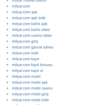
milyar mobile casino
milyar.com
milyar.com apk
milyar.com apk indir
milyar.com bahis apk
milyar.com bahis sitesi
milyar.com casino sitesi
milyar.com giriş
milyar.com güncel adresi
milyar.com indir
milyar.com kayıt
milyar.com kayıt bonusu
milyar.com kayıt ol
milyar.com mobil
milyar.com mobil apk
milyar.com mobil casino
milyar.com mobil giriş
milyar.com mobil indir