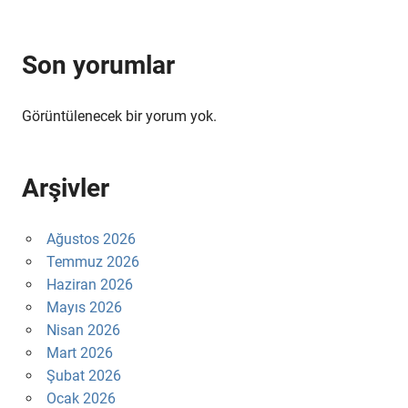
Son yorumlar
Görüntülenecek bir yorum yok.
Arşivler
Ağustos 2026
Temmuz 2026
Haziran 2026
Mayıs 2026
Nisan 2026
Mart 2026
Şubat 2026
Ocak 2026