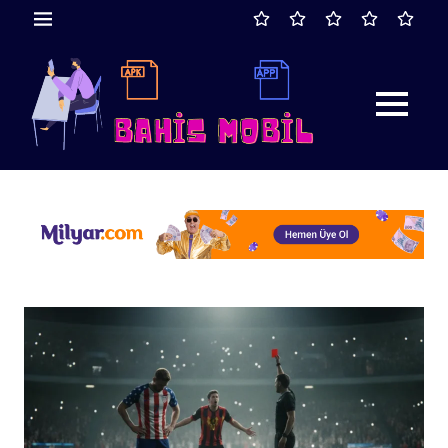
İçeriğe
Milyar.com
Milyar.com
Milyar.com
Milyar.com
Milyar
MENÜ
geç
Mobile
APK
Mobil
Kayıt
Bonus
Milyar.
Nedir
Giriş
Ol
Mobile
MENÜ
Uygula
Milyar
Bahis
Mobile
Giriş
İşlemleri