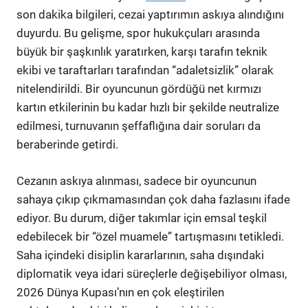
son dakika bilgileri, cezai yaptırımın askıya alındığını
duyurdu. Bu gelişme, spor hukukçuları arasında
büyük bir şaşkınlık yaratırken, karşı tarafın teknik
ekibi ve taraftarları tarafından “adaletsizlik” olarak
nitelendirildi. Bir oyuncunun gördüğü net kırmızı
kartın etkilerinin bu kadar hızlı bir şekilde neutralize
edilmesi, turnuvanın şeffaflığına dair soruları da
beraberinde getirdi.
Cezanın askıya alınması, sadece bir oyuncunun
sahaya çıkıp çıkmamasından çok daha fazlasını ifade
ediyor. Bu durum, diğer takımlar için emsal teşkil
edebilecek bir “özel muamele” tartışmasını tetikledi.
Saha içindeki disiplin kararlarının, saha dışındaki
diplomatik veya idari süreçlerle değişebiliyor olması,
2026 Dünya Kupası’nın en çok eleştirilen