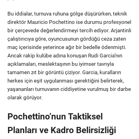
Bu iddialar, turnuva ruhuna gölge düşürürken, teknik
direktör Mauricio Pochettino ise durumu profesyonel
bir çerçevede değerlendirmeyi tercih ediyor. Arjantinli
çalıştırıcıya göre, oyuncusunun gördüğü ceza zaten
maç içerisinde yeterince ağır bir bedelle ödenmişti.
Ancak rakip kulübe adına konuşan Rudi Garcia’nın
açıklamaları, meslektaşının bu iyimser tavrıyla
tamamen zıt bir görüntü çiziyor. Garcia, kuralların
herkes için eşit uygulanması gerektiğini belirterek,
yaşananları turnuvanın ciddiyetine vurulmuş bir darbe
olarak görüyor.
Pochettino’nun Taktiksel
Planları ve Kadro Belirsizliği