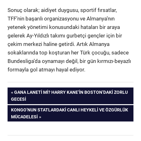
Sonuç olarak; aidiyet duygusu, sportif fırsatlar,
TFF’nin başarılı organizasyonu ve Almanya’nın
yetenek yönetimi konusundaki hataları bir araya
gelerek Ay-Yıldızlı takımı gurbetçi gençler için bir
çekim merkezi haline getirdi. Artık Almanya
sokaklarında top koşturan her Türk çocuğu, sadece
Bundesliga’da oynamayı değil, bir gün kırmızı-beyazlı
formayla gol atmayı hayal ediyor.
Yazı
ÖNCEKI
GANA LANETI MI? HARRY KANE’IN BOSTON’DAKI ZORLU
YAZI:
GECESI
gezinmesi
SONRAKI
KONGO’NUN STATLARDAKI CANLI HEYKELI VE ÖZGÜRLÜK
YAZI:
MÜCADELESI