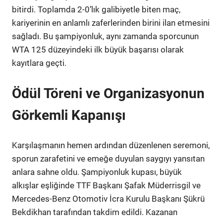
bitirdi. Toplamda 2-0’lık galibiyetle biten maç,
kariyerinin en anlamlı zaferlerinden birini ilan etmesini
sağladı. Bu şampiyonluk, aynı zamanda sporcunun
WTA 125 düzeyindeki ilk büyük başarısı olarak
kayıtlara geçti.
Ödül Töreni ve Organizasyonun
Görkemli Kapanışı
Karşılaşmanın hemen ardından düzenlenen seremoni,
sporun zarafetini ve emeğe duyulan saygıyı yansıtan
anlara sahne oldu. Şampiyonluk kupası, büyük
alkışlar eşliğinde TTF Başkanı Şafak Müderrisgil ve
Mercedes-Benz Otomotiv İcra Kurulu Başkanı Şükrü
Bekdikhan tarafından takdim edildi. Kazanan