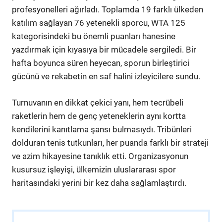
profesyonelleri ağırladı. Toplamda 19 farklı ülkeden
katılım sağlayan 76 yetenekli sporcu, WTA 125
kategorisindeki bu önemli puanları hanesine
yazdırmak için kıyasıya bir mücadele sergiledi. Bir
hafta boyunca süren heyecan, sporun birleştirici
gücünü ve rekabetin en saf halini izleyicilere sundu.
Turnuvanın en dikkat çekici yanı, hem tecrübeli
raketlerin hem de genç yeteneklerin aynı kortta
kendilerini kanıtlama şansı bulmasıydı. Tribünleri
dolduran tenis tutkunları, her puanda farklı bir strateji
ve azim hikayesine tanıklık etti. Organizasyonun
kusursuz işleyişi, ülkemizin uluslararası spor
haritasındaki yerini bir kez daha sağlamlaştırdı.