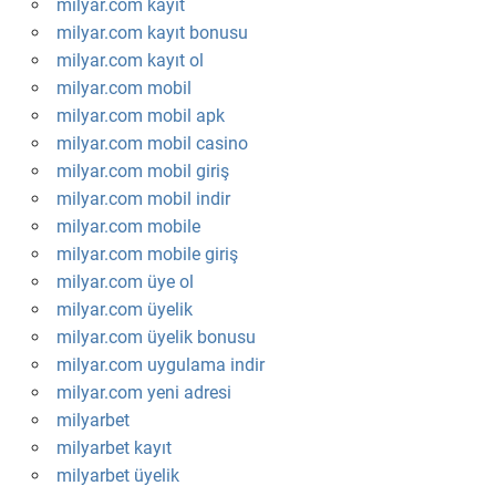
milyar.com kayıt
milyar.com kayıt bonusu
milyar.com kayıt ol
milyar.com mobil
milyar.com mobil apk
milyar.com mobil casino
milyar.com mobil giriş
milyar.com mobil indir
milyar.com mobile
milyar.com mobile giriş
milyar.com üye ol
milyar.com üyelik
milyar.com üyelik bonusu
milyar.com uygulama indir
milyar.com yeni adresi
milyarbet
milyarbet kayıt
milyarbet üyelik