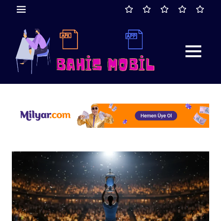
İçeriğe
Milyar.com
Milyar.com
Milyar.com
Milyar.com
Milyar
MENÜ
geç
Mobile
APK
Mobil
Kayıt
Bonus
Milyar.
Nedir
Giriş
Ol
Mobile
MENÜ
Uygula
Milyar
Bahis
Mobile
Giriş
İşlemleri