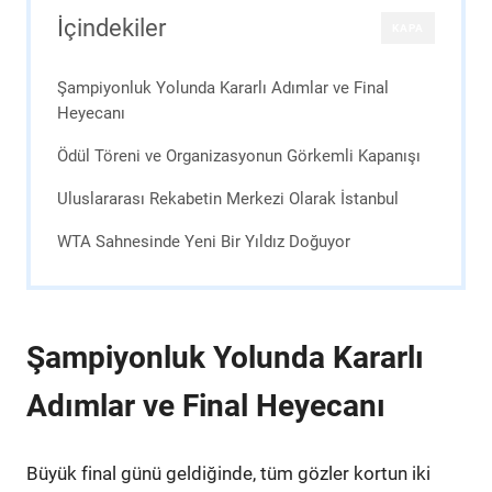
İçindekiler
KAPA
Şampiyonluk Yolunda Kararlı Adımlar ve Final
Heyecanı
Ödül Töreni ve Organizasyonun Görkemli Kapanışı
Uluslararası Rekabetin Merkezi Olarak İstanbul
WTA Sahnesinde Yeni Bir Yıldız Doğuyor
Şampiyonluk Yolunda Kararlı
Adımlar ve Final Heyecanı
Büyük final günü geldiğinde, tüm gözler kortun iki