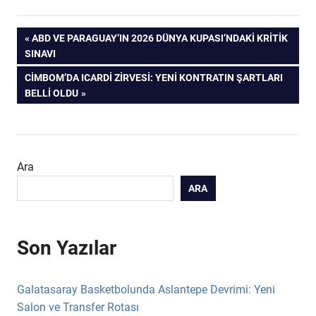
Yazı
ÖNCEKI
ABD VE PARAGUAY’IN 2026 DÜNYA KUPASI’NDAKI KRITIK
YAZI:
SINAVI
gezinmesi
SONRAKI
CIMBOM’DA ICARDI ZIRVESI: YENI KONTRATIN ŞARTLARI
YAZI:
BELLI OLDU
Ara
ARA
Son Yazılar
Galatasaray Basketbolunda Aslantepe Devrimi: Yeni
Salon ve Transfer Rotası