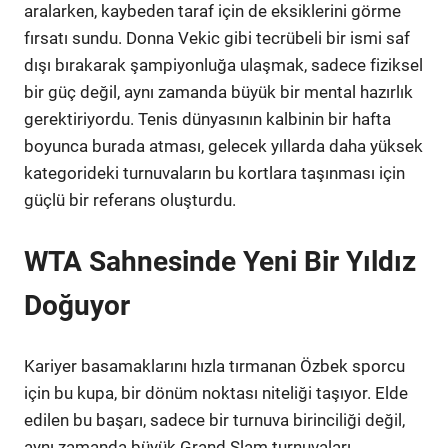
aralarken, kaybeden taraf için de eksiklerini görme
fırsatı sundu. Donna Vekic gibi tecrübeli bir ismi saf
dışı bırakarak şampiyonluğa ulaşmak, sadece fiziksel
bir güç değil, aynı zamanda büyük bir mental hazırlık
gerektiriyordu. Tenis dünyasının kalbinin bir hafta
boyunca burada atması, gelecek yıllarda daha yüksek
kategorideki turnuvaların bu kortlara taşınması için
güçlü bir referans oluşturdu.
WTA Sahnesinde Yeni Bir Yıldız
Doğuyor
Kariyer basamaklarını hızla tırmanan Özbek sporcu
için bu kupa, bir dönüm noktası niteliği taşıyor. Elde
edilen bu başarı, sadece bir turnuva birinciliği değil,
aynı zamanda büyük Grand Slam turnuvaları