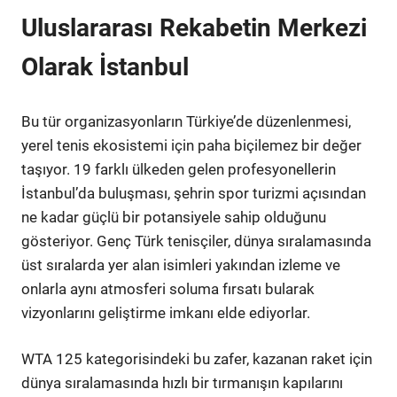
Uluslararası Rekabetin Merkezi
Olarak İstanbul
Bu tür organizasyonların Türkiye’de düzenlenmesi,
yerel tenis ekosistemi için paha biçilemez bir değer
taşıyor. 19 farklı ülkeden gelen profesyonellerin
İstanbul’da buluşması, şehrin spor turizmi açısından
ne kadar güçlü bir potansiyele sahip olduğunu
gösteriyor. Genç Türk tenisçiler, dünya sıralamasında
üst sıralarda yer alan isimleri yakından izleme ve
onlarla aynı atmosferi soluma fırsatı bularak
vizyonlarını geliştirme imkanı elde ediyorlar.
WTA 125 kategorisindeki bu zafer, kazanan raket için
dünya sıralamasında hızlı bir tırmanışın kapılarını