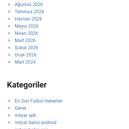
Ağustos 2026
Temmuz 2026
Haziran 2026
Mayıs 2026
Nisan 2026
Mart 2026
Şubat 2026
Ocak 2026
Mart 2024
Kategoriler
En Son Futbol Haberleri
Genel
milyar apk
milyar bahis android