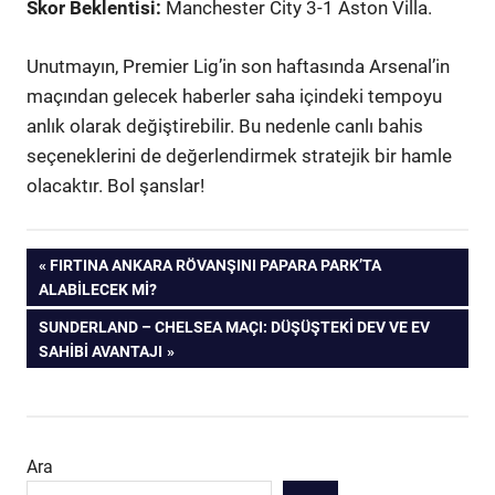
Skor Beklentisi:
Manchester City 3-1 Aston Villa.
Unutmayın, Premier Lig’in son haftasında Arsenal’in
maçından gelecek haberler saha içindeki tempoyu
anlık olarak değiştirebilir. Bu nedenle canlı bahis
seçeneklerini de değerlendirmek stratejik bir hamle
olacaktır. Bol şanslar!
Yazı
ÖNCEKI
FIRTINA ANKARA RÖVANŞINI PAPARA PARK’TA
YAZI:
ALABILECEK MI?
gezinmesi
SONRAKI
SUNDERLAND – CHELSEA MAÇI: DÜŞÜŞTEKI DEV VE EV
YAZI:
SAHIBI AVANTAJI
Ara