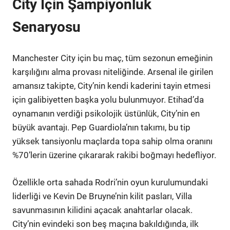
City İçin Şampiyonluk
Senaryosu
Manchester City için bu maç, tüm sezonun emeğinin
karşılığını alma provası niteliğinde. Arsenal ile girilen
amansız takipte, City’nin kendi kaderini tayin etmesi
için galibiyetten başka yolu bulunmuyor. Etihad’da
oynamanın verdiği psikolojik üstünlük, City’nin en
büyük avantajı. Pep Guardiola’nın takımı, bu tip
yüksek tansiyonlu maçlarda topa sahip olma oranını
%70’lerin üzerine çıkararak rakibi boğmayı hedefliyor.
Özellikle orta sahada Rodri’nin oyun kurulumundaki
liderliği ve Kevin De Bruyne’nin kilit pasları, Villa
savunmasının kilidini açacak anahtarlar olacak.
City’nin evindeki son beş maçına bakıldığında, ilk