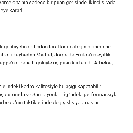
 Barcelona’nın sadece bir puan gerisinde, ikinci sırada
eye kararlı.
ik galibiyetin ardından taraftar desteğinin önemine
ontrolü kaybeden Madrid, Jorge de Frutos’un eşitlik
ppé’nin penaltı golüyle üç puan kurtarıldı. Arbeloa,
elindeki kadro kalitesiyle bu açığı kapatabilir.
şmış durumda ve Şampiyonlar Ligi’ndeki performansıyla
 Arbeloa’nın taktiklerinde değişiklik yapmasını