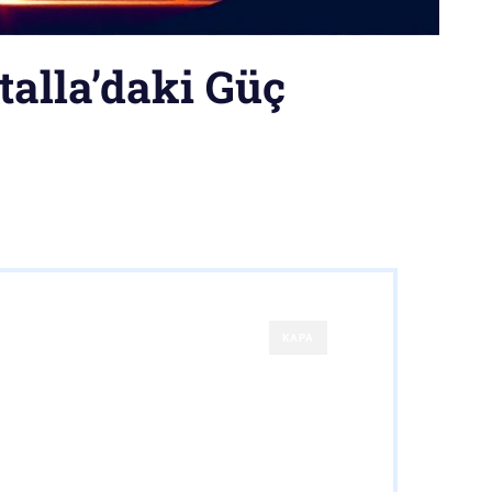
talla’daki Güç
KAPA