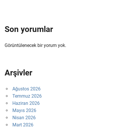
Son yorumlar
Görüntülenecek bir yorum yok.
Arşivler
Ağustos 2026
Temmuz 2026
Haziran 2026
Mayıs 2026
Nisan 2026
Mart 2026