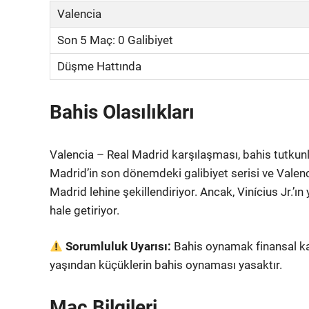
Valencia
Son 5 Maç: 0 Galibiyet
Düşme Hattında
Bahis Olasılıkları
Valencia – Real Madrid karşılaşması, bahis tutkunlar
Madrid’in son dönemdeki galibiyet serisi ve Valenc
Madrid lehine şekillendiriyor. Ancak, Vinícius Jr.’ı
hale getiriyor.
Sorumluluk Uyarısı:
Bahis oynamak finansal kay
yaşından küçüklerin bahis oynaması yasaktır.
Maç Bilgileri