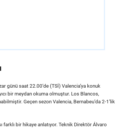
ı
azar günü saat 22.00’de (TSİ) Valencia’ya konuk
ayıcı bir meydan okuma olmuştur. Los Blancos,
abilmiştir. Geçen sezon Valencia, Bernabeu’da 2-1’lik
farklı bir hikaye anlatıyor. Teknik Direktör Álvaro