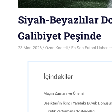
Siyah-Beyazlılar D
Galibiyet Peşinde
23 Mart 2026
Ozan Kaderli
En Son Futbol Haberler
İçindekiler
Maçın Zamanı ve Önemi
Beşiktaş’ın İkinci Yarıdaki Büyük Dönüş
Kritik Performans Göstergeleri