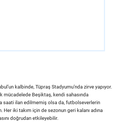
nbul’un kalbinde, Tüpraş Stadyumu’nda zirve yapıyor.
ik mücadelede Beşiktaş, kendi sahasında
aati ilan edilmemiş olsa da, futbolseverlerin
 Her iki takım için de sezonun geri kalanı adına
ını doğrudan etkileyebilir.