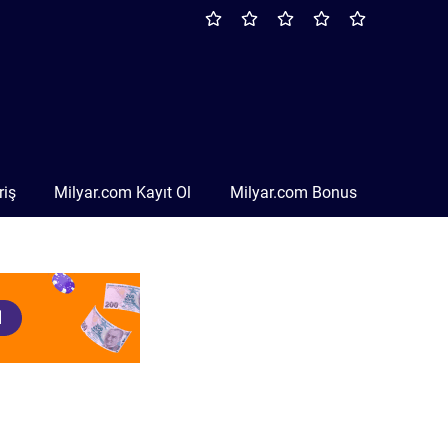
Milyar.com
Milyar.com
Milyar.com
Milyar.com
Milyar.com
Mobile
APK
Mobil
Kayıt
Bonus
Nedir
Giriş
Ol
riş
Milyar.com Kayıt Ol
Milyar.com Bonus