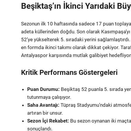
Beşiktaş’ın İkinci Yarıdaki 
Sezonun ilk 10 haftasında sadece 17 puan toplayabile
adeta küllerinden doğdu. Son olarak Kasımpaşa’yı 2
52’ye yükselterek 5. sıradaki yerini sağlamlaştırdı.
en formda ikinci takımı olarak dikkat çekiyor. Tara
Antalyaspor karşısında mutlak galibiyet hedefliyor
Kritik Performans Göstergeleri
Puan Durumu:
Beşiktaş 52 puanla 5. sırada yer 
tutunmaya çalışıyor.
Saha Avantajı:
Tüpraş Stadyumu’ndaki atmosfer, 
artıran bir unsur.
Sezon İçi Rekabet:
Bu sezon oynanan iki maçta B
sonuçlandı.