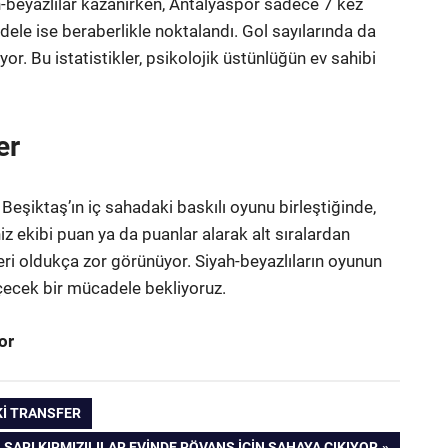
-beyazlılar kazanırken, Antalyaspor sadece 7 kez
ele ise beraberlikle noktalandı. Gol sayılarında da
yor. Bu istatistikler, psikolojik üstünlüğün ev sahibi
er
şiktaş’ın iç sahadaki baskılı oyunu birleştiğinde,
iz ekibi puan ya da puanlar alarak alt sıralardan
ri oldukça zor görünüyor. Siyah-beyazlıların oyunun
ecek bir mücadele bekliyoruz.
or
KI TRANSFER
SONRAKI
SARI KIRMIZILILAR EVINDE RÖVANŞ İÇIN SAHAYA ÇIKIYOR