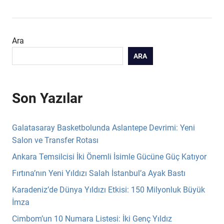
Ara
ARA
Son Yazılar
Galatasaray Basketbolunda Aslantepe Devrimi: Yeni
Salon ve Transfer Rotası
Ankara Temsilcisi İki Önemli İsimle Gücüne Güç Katıyor
Fırtına’nın Yeni Yıldızı Salah İstanbul’a Ayak Bastı
Karadeniz’de Dünya Yıldızı Etkisi: 150 Milyonluk Büyük
İmza
Cimbom’un 10 Numara Listesi: İki Genç Yıldız