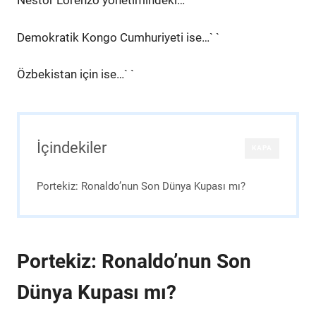
Néstor Lorenzo yönetimindeki…` `
Demokratik Kongo Cumhuriyeti ise…` `
Özbekistan için ise…` `
İçindekiler
KAPA
Portekiz: Ronaldo’nun Son Dünya Kupası mı?
Portekiz: Ronaldo’nun Son
Dünya Kupası mı?