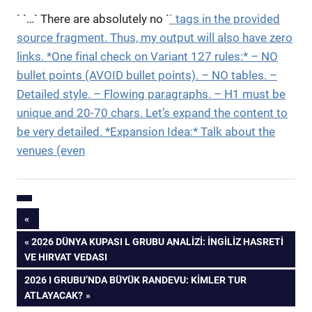
` `…` There are absolutely no `
` tags in the provided
source fragment. Thus, my output will also have zero
links. *One final check on Variant 127 rules:* – NO
bullet points (AVOID bullet points). – NO tables. –
Detailed style. – Flowing paragraphs. – H1 must be
unique and 20-70 chars. Let’s expand the content to
be very detailed. *Expansion Idea:* Talk about the
venues (even
Yazı
gezinmesi
ÖNCEKI
2026 DÜNYA KUPASI L GRUBU ANALIZI: İNGILIZ HASRETI
YAZI:
VE HIRVAT VEDASI
SONRAKI
2026 I GRUBU’NDA BÜYÜK RANDEVU: KIMLER TUR
YAZI:
ATLAYACAK?