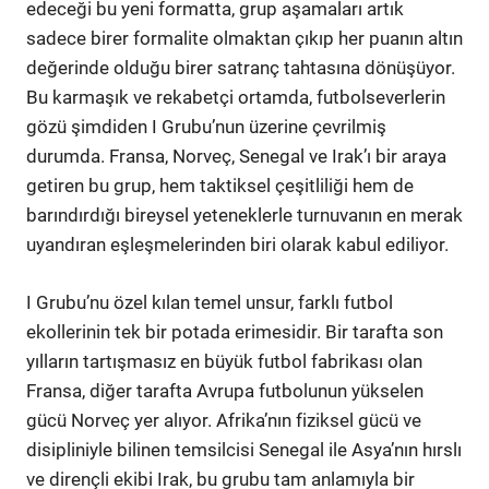
edeceği bu yeni formatta, grup aşamaları artık
sadece birer formalite olmaktan çıkıp her puanın altın
değerinde olduğu birer satranç tahtasına dönüşüyor.
Bu karmaşık ve rekabetçi ortamda, futbolseverlerin
gözü şimdiden I Grubu’nun üzerine çevrilmiş
durumda. Fransa, Norveç, Senegal ve Irak’ı bir araya
getiren bu grup, hem taktiksel çeşitliliği hem de
barındırdığı bireysel yeteneklerle turnuvanın en merak
uyandıran eşleşmelerinden biri olarak kabul ediliyor.
I Grubu’nu özel kılan temel unsur, farklı futbol
ekollerinin tek bir potada erimesidir. Bir tarafta son
yılların tartışmasız en büyük futbol fabrikası olan
Fransa, diğer tarafta Avrupa futbolunun yükselen
gücü Norveç yer alıyor. Afrika’nın fiziksel gücü ve
disipliniyle bilinen temsilcisi Senegal ile Asya’nın hırslı
ve dirençli ekibi Irak, bu grubu tam anlamıyla bir