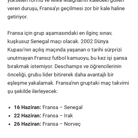
yükselen formu ve Mike Maignan’ın kaledeki güven
veren duruşu, Fransa’yı geçilmesi zor bir kale haline
getiriyor.
Fransa için grup aşamasındaki en ilginç sınav,
kuşkusuz Senegal maçı olacak. 2002 Dünya
Kupası’nın açılış maçında yaşanan o tarihi sürprizi
unutmayan Fransız futbol kamuoyu, bu kez işi şansa
bırakmak istemiyor. Deschamps ve öğrencilerinin
önceliği, grubu lider bitirerek daha avantajlı bir
eşleşme yakalamak. Fransa’nın gruptaki maç takvimi
şu şekilde ilerleyecek:
16 Haziran:
Fransa – Senegal
22 Haziran:
Fransa – Irak
26 Haziran:
Fransa – Norveç