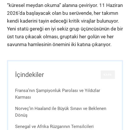
“küresel meydan okuma” alanına çeviriyor. 11 Haziran
2026’da başlayacak olan bu serüvende, her takımın
kendi kaderini tayin edeceği kritik virajlar bulunuyor.
Yeni statü gereği en iyi sekiz grup üçüncüsünün de bir
üst tura çıkacak olması, gruptaki her golün ve her
savunma hamlesinin önemini iki katına çıkarıyor.
İçindekiler
KAPA
Fransa’nın Şampiyonluk Parolası ve Yıldızlar
Karması
Norveç’in Haaland ile Büyük Sınavı ve Beklenen
Dönüş
Senegal ve Afrika Rüzgarının Temsilcileri