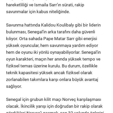
hareketliliği ve Ismaila Sarr’ın sürati, rakip
savunmalar için kabus niteliğinde.
Savunma hattında Kalidou Koulibaly gibi bir liderin
bulunması, Senegal’in arka tarafını daha güvenli
kılıyor. Orta sahada Pape Matar Sarr gibi enerjisi
yüksek oyuncular, hem savunmaya yardım ediyor
hem de oyunu iki yönlü oynayabiliyorlar. Senegal’in
oyun karakteri, maçın her anında yüksek tempo ve
fiziksel temas üzerine kurulu. Bu durum, özellikle
teknik kapasitesi yüksek ancak fiziksel olarak
zorlanabilen takımlara karşı onlara büyük avantaj
sağlıyor.
Senegal için grubun kilit maçı Norveç karşılaşması
olacak. İkincilik yarışı için doğrudan bir rakip olarak