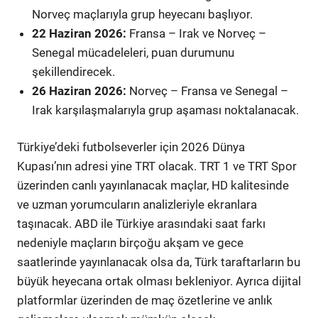
Norveç maçlarıyla grup heyecanı başlıyor.
22 Haziran 2026:
Fransa – Irak ve Norveç –
Senegal mücadeleleri, puan durumunu
şekillendirecek.
26 Haziran 2026:
Norveç – Fransa ve Senegal –
Irak karşılaşmalarıyla grup aşaması noktalanacak.
Türkiye’deki futbolseverler için 2026 Dünya
Kupası’nın adresi yine TRT olacak. TRT 1 ve TRT Spor
üzerinden canlı yayınlanacak maçlar, HD kalitesinde
ve uzman yorumcuların analizleriyle ekranlara
taşınacak. ABD ile Türkiye arasındaki saat farkı
nedeniyle maçların birçoğu akşam ve gece
saatlerinde yayınlanacak olsa da, Türk taraftarların bu
büyük heyecana ortak olması bekleniyor. Ayrıca dijital
platformlar üzerinden de maç özetlerine ve anlık