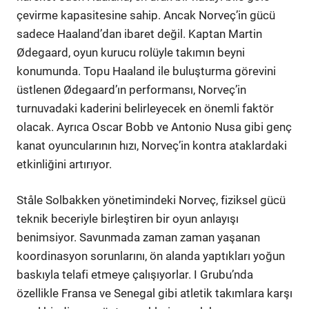
çevirme kapasitesine sahip. Ancak Norveç’in gücü
sadece Haaland’dan ibaret değil. Kaptan Martin
Ødegaard, oyun kurucu rolüyle takımın beyni
konumunda. Topu Haaland ile buluşturma görevini
üstlenen Ødegaard’ın performansı, Norveç’in
turnuvadaki kaderini belirleyecek en önemli faktör
olacak. Ayrıca Oscar Bobb ve Antonio Nusa gibi genç
kanat oyuncularının hızı, Norveç’in kontra ataklardaki
etkinliğini artırıyor.
Ståle Solbakken yönetimindeki Norveç, fiziksel gücü
teknik beceriyle birleştiren bir oyun anlayışı
benimsiyor. Savunmada zaman zaman yaşanan
koordinasyon sorunlarını, ön alanda yaptıkları yoğun
baskıyla telafi etmeye çalışıyorlar. I Grubu’nda
özellikle Fransa ve Senegal gibi atletik takımlara karşı