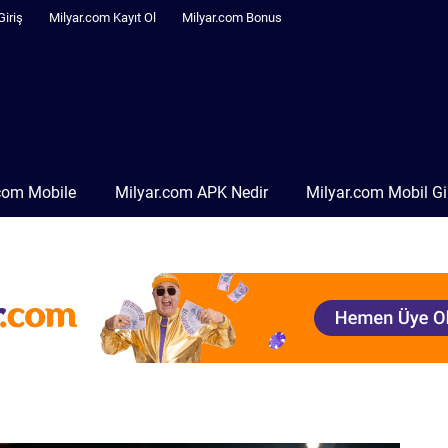
Giriş
Milyar.com Kayıt Ol
Milyar.com Bonus
yar.com
ile
ulama
com Mobile
Milyar.com APK Nedir
Milyar.com Mobil Gi