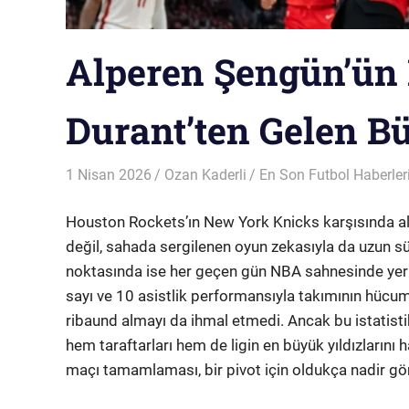
Alperen Şengün’ün 
Durant’ten Gelen B
1 Nisan 2026
Ozan Kaderli
En Son Futbol Haberler
Houston Rockets’ın New York Knicks karşısında ald
değil, sahada sergilenen oyun zekasıyla da uzun 
noktasında ise her geçen gün NBA sahnesinde yeri
sayı ve 10 asistlik performansıyla takımının hücu
ribaund almayı da ihmal etmedi. Ancak bu istatisti
hem taraftarları hem de ligin en büyük yıldızlarını
maçı tamamlaması, bir pivot için oldukça nadir görül