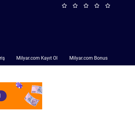
Milyar.com
Milyar.com
Milyar.com
Milyar.com
Milyar.com
Mobile
APK
Mobil
Kayıt
Bonus
Nedir
Giriş
Ol
riş
Milyar.com Kayıt Ol
Milyar.com Bonus