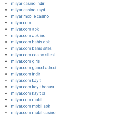
milyar casino indir
milyar casino kayıt
milyar mobile casino
milyar.com
milyar.com apk
milyar.com apk indir
milyar.com bahis apk
milyar.com bahis sitesi
milyar.com casino sitesi
milyar.com giriş
milyar.com güncel adresi
milyar.com indir
milyar.com kayıt
milyar.com kayıt bonusu
milyar.com kayıt ol
milyar.com mobil
milyar.com mobil apk
milyar.com mobil casino