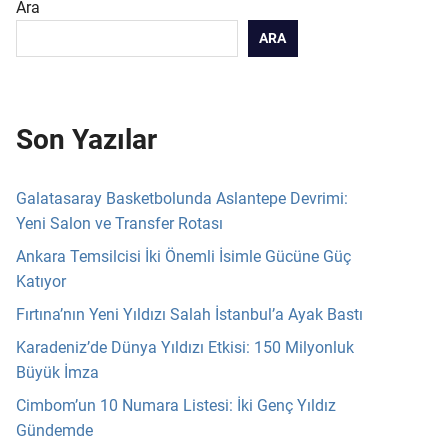
Ara
ARA
Son Yazılar
Galatasaray Basketbolunda Aslantepe Devrimi:
Yeni Salon ve Transfer Rotası
Ankara Temsilcisi İki Önemli İsimle Gücüne Güç
Katıyor
Fırtına’nın Yeni Yıldızı Salah İstanbul’a Ayak Bastı
Karadeniz’de Dünya Yıldızı Etkisi: 150 Milyonluk
Büyük İmza
Cimbom’un 10 Numara Listesi: İki Genç Yıldız
Gündemde