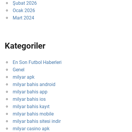
Şubat 2026
Ocak 2026
Mart 2024
Kategoriler
En Son Futbol Haberleri
Genel
milyar apk
milyar bahis android
milyar bahis app
milyar bahis ios
milyar bahis kayıt
milyar bahis mobile
milyar bahis sitesi indir
milyar casino apk