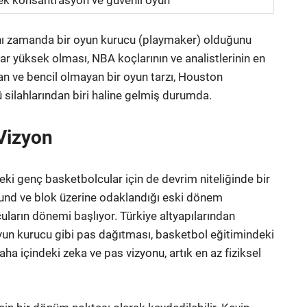
 aynı zamanda bir oyun kurucu (playmaker) olduğunu
dar yüksek olması, NBA koçlarının ve analistlerinin en
şan ve bencil olmayan bir oyun tarzı, Houston
 silahlarından biri haline gelmiş durumda.
 Vizyon
eki genç basketbolcular için de devrim niteliğinde bir
aund ve blok üzerine odaklandığı eski dönem
uların dönemi başlıyor. Türkiye altyapılarından
 oyun kurucu gibi pas dağıtması, basketbol eğitimindeki
ha içindeki zeka ve pas vizyonu, artık en az fiziksel