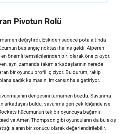
an Pivotun Rolü
tamamen değiştirdi. Eskiden sadece pota altında
 hücumun başlangıç noktası haline geldi. Alperen
 en önemli temsilcilerinden biri olarak öne çıkıyor.
yen, aynı zamanda takım arkadaşlarının nerede
n bir oyuncu profili çiziyor. Bu durum, rakip
lana sadık kalmasını imkansız hale getiriyor.
s savunmasının dengesini tamamen bozdu. Savunma
an arkadaşını buldu; savunma geri çekildiğinde ise
k, Rockets hücumunun tek bir oyuncuya bağımlı
. Reed ve Amen Thompson gibi oyuncuların da bu akış
tığı alanın bir sonucu olarak değerlendirilebilir.