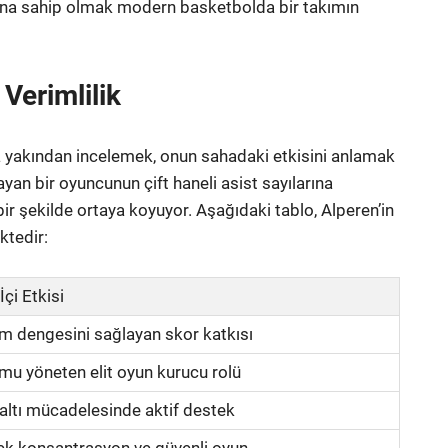
larına sahip olmak modern basketbolda bir takımın
 Verimlilik
a yakından incelemek, onun sahadaki etkisini anlamak
yan bir oyuncunun çift haneli asist sayılarına
r şekilde ortaya koyuyor. Aşağıdaki tablo, Alperen’in
ktedir:
İçi Etkisi
 dengesini sağlayan skor katkısı
u yöneten elit oyun kurucu rolü
altı mücadelesinde aktif destek
k konsantrasyon ve güvenli oyun