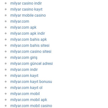
milyar casino indir
milyar casino kayıt
milyar mobile casino
milyar.com
milyar.com apk
milyar.com apk indir
milyar.com bahis apk
milyar.com bahis sitesi
milyar.com casino sitesi
milyar.com giriş
milyar.com güncel adresi
milyar.com indir
milyar.com kayıt
milyar.com kayıt bonusu
milyar.com kayıt ol
milyar.com mobil
milyar.com mobil apk
milyar.com mobil casino