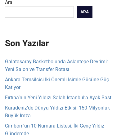
Ara
ARA
Son Yazılar
Galatasaray Basketbolunda Aslantepe Devrimi:
Yeni Salon ve Transfer Rotası
Ankara Temsilcisi İki Önemli İsimle Gücüne Güç
Katıyor
Fırtına’nın Yeni Yıldızı Salah İstanbul’a Ayak Bastı
Karadeniz’de Dünya Yıldızı Etkisi: 150 Milyonluk
Büyük İmza
Cimbom’un 10 Numara Listesi: İki Genç Yıldız
Gündemde