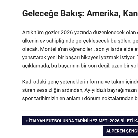
Geleceğe Bakış: Amerika, Ka
Artık tüm gözler 2026 yazında düzenlenecek olan 
ülkenin ev sahipliğinde gerçekleşecek bu şölen, ge
olacak. Montella’nın öğrencileri, son yıllarda elde
yansıtarak yeni bir başarı hikayesi yazmak istiyor.
açıklamada, bu başarının bir son değil, uzun bir y
Kadrodaki genç yeteneklerin formu ve takım içindek
süren sessizliğin ardından, Ay-yıldızlı bayrağımızı
spor tarihimizin en anlamlı dönüm noktalarından bir
Yazı
ÖNCEKI
İTALYAN FUTBOLUNDA TARIHI HEZIMET: 2026 BILETI K
YAZI:
SONRAKI
ALPEREN ŞENGÜ
gezinmesi
YAZI: