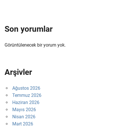
Son yorumlar
Görüntülenecek bir yorum yok.
Arşivler
Ağustos 2026
Temmuz 2026
Haziran 2026
Mayıs 2026
Nisan 2026
Mart 2026