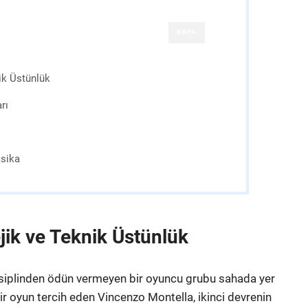
KAPA
ik Üstünlük
rı
ksika
ik ve Teknik Üstünlük
isiplinden ödün vermeyen bir oyuncu grubu sahada yer
ı bir oyun tercih eden Vincenzo Montella, ikinci devrenin