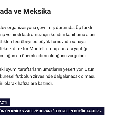
nada ve Meksika
dev organizasyona çevrilmiş durumda. Üç farklı
nç ve hırslı kadromuz için kendini kanıtlama alanı
 ettikleri tecrübeyi bu büyük turnuvada sahaya
 Teknik direktör Montella, maç sonrası yaptığı
olculuğun en önemli adımı olduğunu vurguladı.
i uyum, taraftarların umutlarını yeşertiyor. Uzun
n küresel futbolun zirvesinde dalgalanacak olması,
i olarak hafızalara kazındı.
AÇTI
N’ÜN KNICKS ZAFERI: DURANT’TEN GELEN BÜYÜK TAKDIR