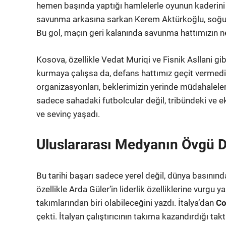
hemen başında yaptığı hamlelerle oyunun kaderini 
savunma arkasına sarkan Kerem Aktürkoğlu, soğukka
Bu gol, maçın geri kalanında savunma hattımızın n
Kosova, özellikle Vedat Muriqi ve Fisnik Asllani gi
kurmaya çalışsa da, defans hattımız geçit vermedi
organizasyonları, beklerimizin yerinde müdahalele
sadece sahadaki futbolcular değil, tribündeki ve 
ve sevinç yaşadı.
Uluslararası Medyanın Övgü Do
Bu tarihi başarı sadece yerel değil, dünya basının
özellikle Arda Güler’in liderlik özelliklerine vurgu
takımlarından biri olabileceğini yazdı. İtalya’dan
Co
çekti. İtalyan çalıştırıcının takıma kazandırdığı ta