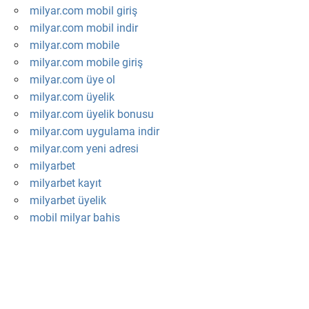
milyar.com mobil giriş
milyar.com mobil indir
milyar.com mobile
milyar.com mobile giriş
milyar.com üye ol
milyar.com üyelik
milyar.com üyelik bonusu
milyar.com uygulama indir
milyar.com yeni adresi
milyarbet
milyarbet kayıt
milyarbet üyelik
mobil milyar bahis