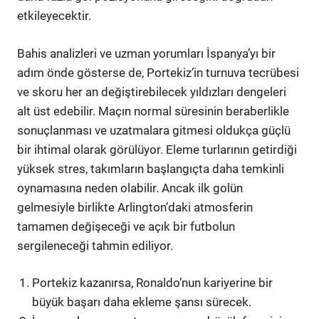
etkileyecektir.
Bahis analizleri ve uzman yorumları İspanya’yı bir
adım önde gösterse de, Portekiz’in turnuva tecrübesi
ve skoru her an değiştirebilecek yıldızları dengeleri
alt üst edebilir. Maçın normal süresinin beraberlikle
sonuçlanması ve uzatmalara gitmesi oldukça güçlü
bir ihtimal olarak görülüyor. Eleme turlarının getirdiği
yüksek stres, takımların başlangıçta daha temkinli
oynamasına neden olabilir. Ancak ilk golün
gelmesiyle birlikte Arlington’daki atmosferin
tamamen değişeceği ve açık bir futbolun
sergileneceği tahmin ediliyor.
Portekiz kazanırsa, Ronaldo’nun kariyerine bir
büyük başarı daha ekleme şansı sürecek.