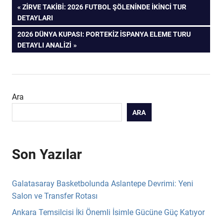
Yazı
ÖNCEKI
ZIRVE TAKIBI: 2026 FUTBOL ŞÖLENINDE İKINCI TUR
YAZI:
DETAYLARI
gezinmesi
SONRAKI
2026 DÜNYA KUPASI: PORTEKIZ İSPANYA ELEME TURU
YAZI:
DETAYLI ANALIZI
Ara
ARA
Son Yazılar
Galatasaray Basketbolunda Aslantepe Devrimi: Yeni
Salon ve Transfer Rotası
Ankara Temsilcisi İki Önemli İsimle Gücüne Güç Katıyor