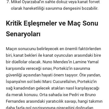
Mikel Oyarzabal’ın sahte dokuz veya kanat forvet
olarak hareketliliği savunma dengesini bozabilir.
Kritik Eşleşmeler ve Maç Sonu
Senaryoları
Maçın sonucunu belirleyecek en önemli faktörlerden
biri, kanat bekleri ile kanat oyuncuları arasındaki bire
bir düellolar olacak. Nuno Mendes’in Lamine Yamal
karşısında vereceği sınav, Portekiz’in savunma
güvenliği açısından hayati önem taşıyor. Öte yandan,
İspanya’nın sol beki Marc Cucurella’nın, Portekiz’in
sağ kanadından gelecek atakları nasıl karşılayacağı
da merak konusu. Orta sahada ise Pedri ve Bruno
Fernandes arasındaki yaratıcılık savaşı, hangi takımın
daha fazla gol pozisyonuna gireceğini doğrudan