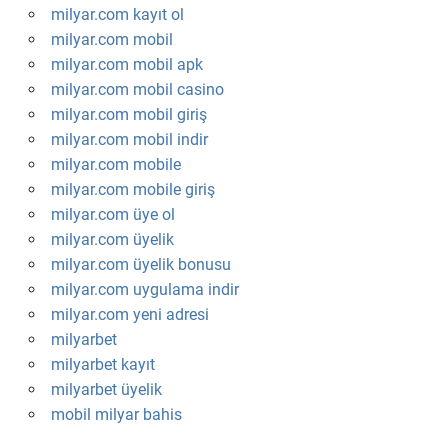
milyar.com kayıt ol
milyar.com mobil
milyar.com mobil apk
milyar.com mobil casino
milyar.com mobil giriş
milyar.com mobil indir
milyar.com mobile
milyar.com mobile giriş
milyar.com üye ol
milyar.com üyelik
milyar.com üyelik bonusu
milyar.com uygulama indir
milyar.com yeni adresi
milyarbet
milyarbet kayıt
milyarbet üyelik
mobil milyar bahis