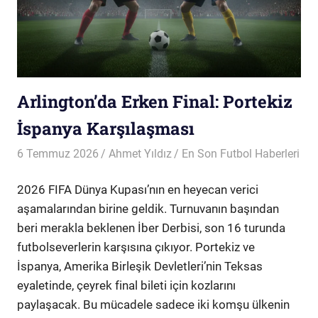
Arlington’da Erken Final: Portekiz
İspanya Karşılaşması
6 Temmuz 2026
Ahmet Yıldız
En Son Futbol Haberleri
2026 FIFA Dünya Kupası’nın en heyecan verici
aşamalarından birine geldik. Turnuvanın başından
beri merakla beklenen İber Derbisi, son 16 turunda
futbolseverlerin karşısına çıkıyor. Portekiz ve
İspanya, Amerika Birleşik Devletleri’nin Teksas
eyaletinde, çeyrek final bileti için kozlarını
paylaşacak. Bu mücadele sadece iki komşu ülkenin