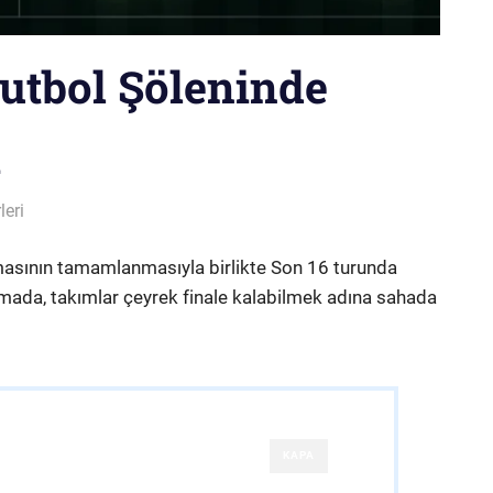
Futbol Şöleninde
ı
leri
asının tamamlanmasıyla birlikte Son 16 turunda
şamada, takımlar çeyrek finale kalabilmek adına sahada
KAPA