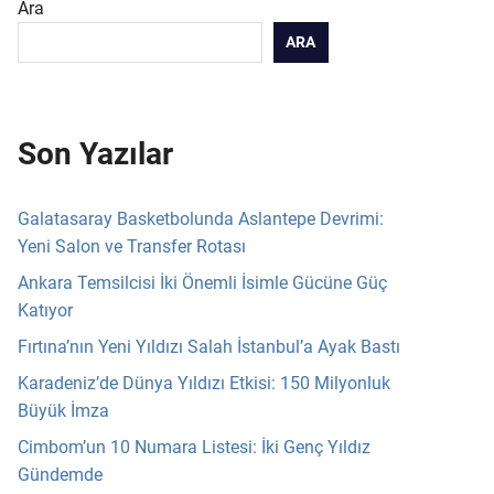
Ara
ARA
Son Yazılar
Galatasaray Basketbolunda Aslantepe Devrimi:
Yeni Salon ve Transfer Rotası
Ankara Temsilcisi İki Önemli İsimle Gücüne Güç
Katıyor
Fırtına’nın Yeni Yıldızı Salah İstanbul’a Ayak Bastı
Karadeniz’de Dünya Yıldızı Etkisi: 150 Milyonluk
Büyük İmza
Cimbom’un 10 Numara Listesi: İki Genç Yıldız
Gündemde