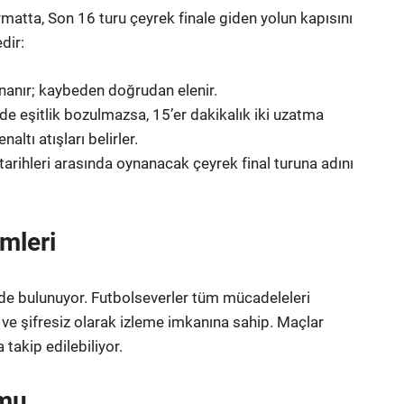
formatta, Son 16 turu çeyrek finale giden yolun kapısını
dir:
anır; kaybeden doğrudan elenir.
e eşitlik bozulmazsa, 15’er dakikalık iki uzatma
altı atışları belirler.
rihleri arasında oynanacak çeyrek final turuna adını
emleri
nde bulunuyor. Futbolseverler tüm mücadeleleri
lı ve şifresiz olarak izleme imkanına sahip. Maçlar
takip edilebiliyor.
umu