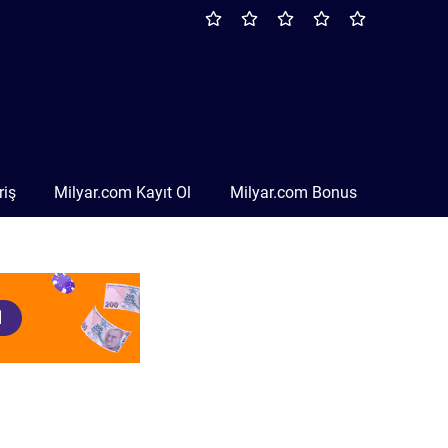
Milyar.com
Milyar.com
Milyar.com
Milyar.com
Milyar.com
Mobile
APK
Mobil
Kayıt
Bonus
Nedir
Giriş
Ol
riş
Milyar.com Kayıt Ol
Milyar.com Bonus