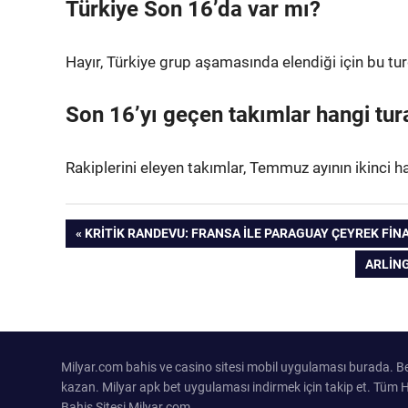
Türkiye Son 16’da var mı?
Hayır, Türkiye grup aşamasında elendiği için bu 
Son 16’yı geçen takımlar hangi tur
Rakiplerini eleyen takımlar, Temmuz ayının ikinci h
Yazı
ÖNCEKI
KRITIK RANDEVU: FRANSA ILE PARAGUAY ÇEYREK FIN
YAZI:
SONRA
ARLING
gezinmesi
YAZI:
Milyar.com bahis ve casino sitesi mobil uygulaması burada. Be
kazan. Milyar apk bet uygulaması indirmek için takip et. Tüm H
Bahis Sitesi Milyar.com