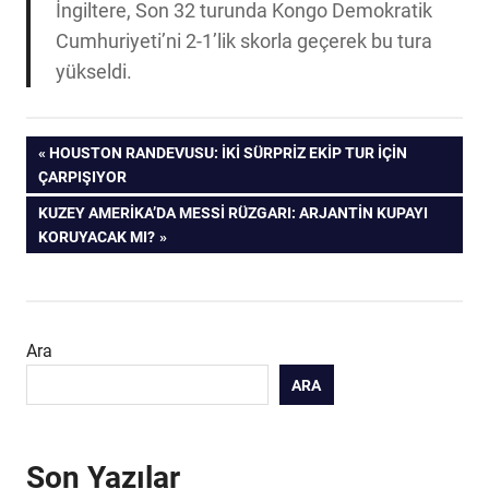
İngiltere, Son 32 turunda Kongo Demokratik
Cumhuriyeti’ni 2-1’lik skorla geçerek bu tura
yükseldi.
Yazı
ÖNCEKI
HOUSTON RANDEVUSU: İKI SÜRPRIZ EKIP TUR İÇIN
YAZI:
ÇARPIŞIYOR
gezinmesi
SONRAKI
KUZEY AMERIKA’DA MESSI RÜZGARI: ARJANTIN KUPAYI
YAZI:
KORUYACAK MI?
Ara
ARA
Son Yazılar