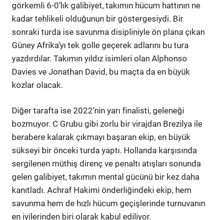
görkemli 6-0’lık galibiyet, takımın hücum hattının ne
kadar tehlikeli olduğunun bir göstergesiydi. Bir
sonraki turda ise savunma disipliniyle ön plana çıkan
Güney Afrika’yı tek golle geçerek adlarını bu tura
yazdırdılar. Takımın yıldız isimleri olan Alphonso
Davies ve Jonathan David, bu maçta da en büyük
kozlar olacak.
Diğer tarafta ise 2022’nin yarı finalisti, geleneği
bozmuyor. C Grubu gibi zorlu bir virajdan Brezilya ile
berabere kalarak çıkmayı başaran ekip, en büyük
sükseyi bir önceki turda yaptı. Hollanda karşısında
sergilenen müthiş direnç ve penaltı atışları sonunda
gelen galibiyet, takımın mental gücünü bir kez daha
kanıtladı. Achraf Hakimi önderliğindeki ekip, hem
savunma hem de hızlı hücum geçişlerinde turnuvanın
en iyilerinden biri olarak kabul ediliyor.