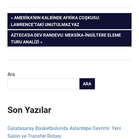
Yazı
ÖNCEKI
AMERIKA’NIN KALBINDE AFRIKA COŞKUSU:
YAZI:
LAWRENCE’TAKI UNUTULMAZ YAZ
gezinmesi
SONRAKI
AZTECA’DA DEV RANDEVU: MEKSIKA-İNGILTERE ELEME
YAZI:
TURU ANALIZI
Ara
ARA
Son Yazılar
Galatasaray Basketbolunda Aslantepe Devrimi: Yeni
Salon ve Transfer Rotası