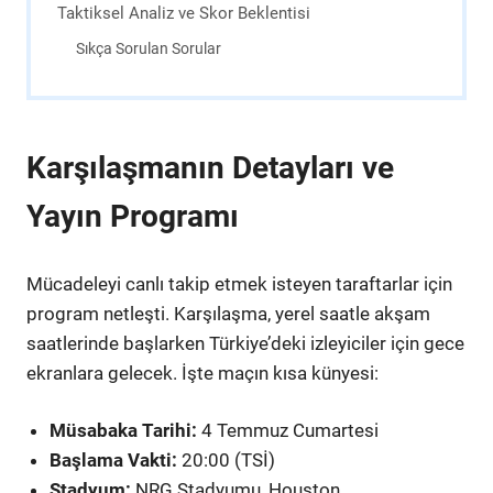
Taktiksel Analiz ve Skor Beklentisi
Sıkça Sorulan Sorular
Karşılaşmanın Detayları ve
Yayın Programı
Mücadeleyi canlı takip etmek isteyen taraftarlar için
program netleşti. Karşılaşma, yerel saatle akşam
saatlerinde başlarken Türkiye’deki izleyiciler için gece
ekranlara gelecek. İşte maçın kısa künyesi:
Müsabaka Tarihi:
4 Temmuz Cumartesi
Başlama Vakti:
20:00 (TSİ)
Stadyum:
NRG Stadyumu, Houston