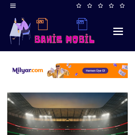
İçeriğe
Milyar.com
Milyar.com
Milyar.com
Milyar.com
Milyar
MENÜ
geç
Mobile
APK
Mobil
Kayıt
Bonus
Milyar.
Nedir
Giriş
Ol
Mobile
MENÜ
Uygula
Milyar
Bahis
Mobile
Giriş
İşlemleri