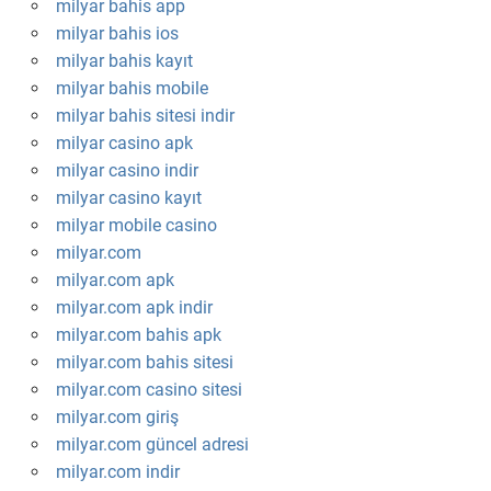
milyar bahis app
milyar bahis ios
milyar bahis kayıt
milyar bahis mobile
milyar bahis sitesi indir
milyar casino apk
milyar casino indir
milyar casino kayıt
milyar mobile casino
milyar.com
milyar.com apk
milyar.com apk indir
milyar.com bahis apk
milyar.com bahis sitesi
milyar.com casino sitesi
milyar.com giriş
milyar.com güncel adresi
milyar.com indir