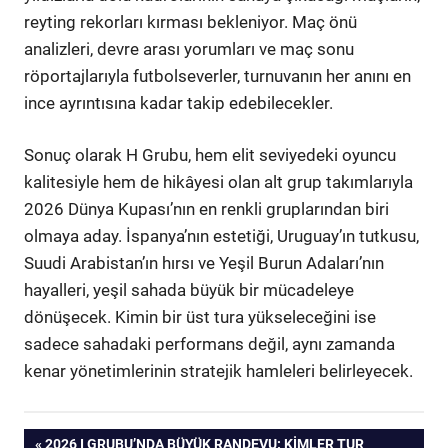
reyting rekorları kırması bekleniyor. Maç önü
analizleri, devre arası yorumları ve maç sonu
röportajlarıyla futbolseverler, turnuvanın her anını en
ince ayrıntısına kadar takip edebilecekler.
Sonuç olarak H Grubu, hem elit seviyedeki oyuncu
kalitesiyle hem de hikâyesi olan alt grup takımlarıyla
2026 Dünya Kupası’nın en renkli gruplarından biri
olmaya aday. İspanya’nın estetiği, Uruguay’ın tutkusu,
Suudi Arabistan’ın hırsı ve Yeşil Burun Adaları’nın
hayalleri, yeşil sahada büyük bir mücadeleye
dönüşecek. Kimin bir üst tura yükseleceğini ise
sadece sahadaki performans değil, aynı zamanda
kenar yönetimlerinin stratejik hamleleri belirleyecek.
ÖNCEKI
2026 I GRUBU’NDA BÜYÜK RANDEVU: KIMLER TUR