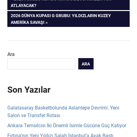
Yazı
YAZI:
ATLAYACAK?
gezinmesi
SONRAKI
2026 DÜNYA KUPASI G GRUBU: YILDIZLARIN KUZEY
YAZI:
AMERIKA SAVAŞI
Ara
ARA
Son Yazılar
Galatasaray Basketbolunda Aslantepe Devrimi: Yeni
Salon ve Transfer Rotası
Ankara Temsilcisi İki Önemli İsimle Gücüne Güç Katıyor
Fırtına’nın Yeni Yıldızı Salah İstanbul’a Ayak Bastı