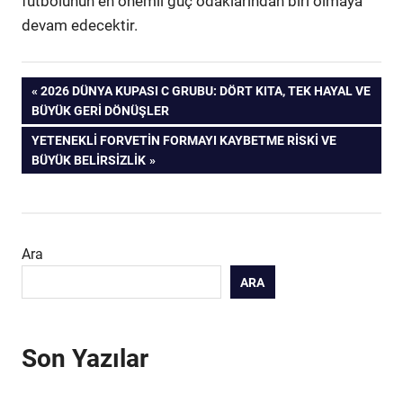
futbolunun en önemli güç odaklarından biri olmaya
devam edecektir.
Yazı
ÖNCEKI
2026 DÜNYA KUPASI C GRUBU: DÖRT KITA, TEK HAYAL VE
YAZI:
BÜYÜK GERI DÖNÜŞLER
gezinmesi
SONRAKI
YETENEKLI FORVETIN FORMAYI KAYBETME RISKI VE
YAZI:
BÜYÜK BELIRSIZLIK
Ara
ARA
Son Yazılar